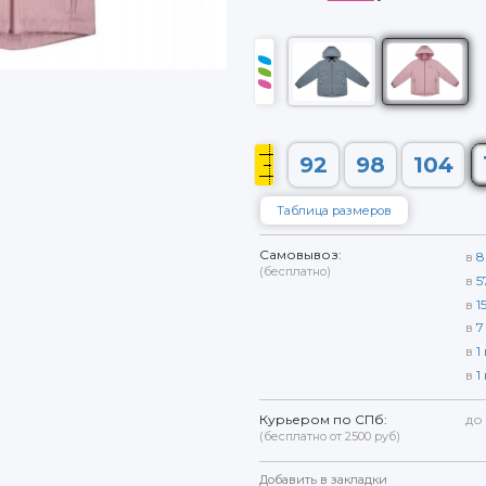
92
98
104
Таблица размеров
Самовывоз:
в
8
(бесплатно)
в
5
в
1
в
7
в
1
в
1
Курьером по СПб:
до
(бесплатно от 2500 руб)
Добавить в закладки