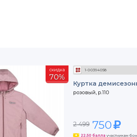
скидка
1-00394058
70%
Куртка демисезонн
розовый, р.110
750
2 499
22.50
балла
участникам бо