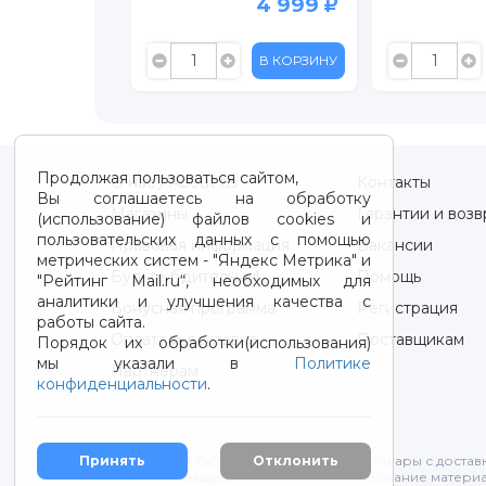
4 999
9 099
12 999
В КОРЗИНУ
В КОРЗИНУ
Продолжая пользоваться сайтом,
О нас / About us
Контакты
Вы соглашаетесь на обработку
Магазины
Гарантии и возв
(использование) файлов cookies и
пользовательских данных с помощью
Правовая информация
Вакансии
метрических систем - "Яндекс Метрика" и
Будьте бдительны!
Помощь
"Рейтинг Mail.ru“, необходимых для
аналитики и улучшения качества с
Бонусная программа
Регистрация
работы сайта.
Оплата и доставка
Поставщикам
Порядок их обработки(использования)
мы указали в
Политике
Партнерам
конфиденциальности
.
2012-2026 © ООО "ВОТОНЯ". Детские товары с достав
Принять
Отклонить
Все права защищены. Любое использование материа