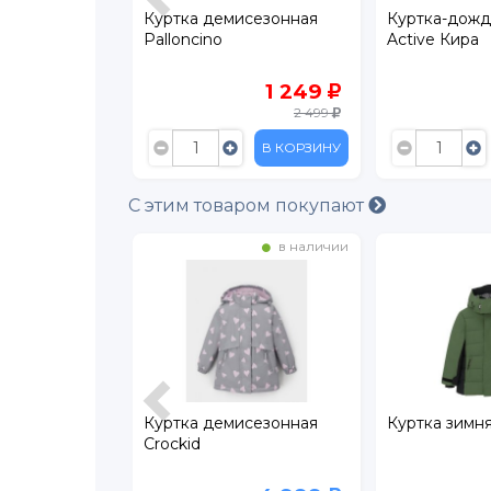
исезонная
Куртка-дождевик Oldos
Куртка деми
Active Кира
Oldos
1 249
899
2 499
2 999
В КОРЗИНУ
В КОРЗИНУ
С этим товаром покупают
в наличии
на складе
исезонная
Куртка зимняя Oldos
Куртка деми
Crockid