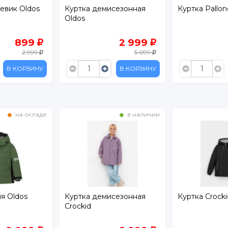
сезонная
Куртка Palloncino
Куртка-дожде
Active Нора
2 999
810
5 099
2 699
В КОРЗИНУ
В КОРЗИНУ
в наличии
в наличии
сезонная
Куртка Crockid
Куртка деми
Lassie