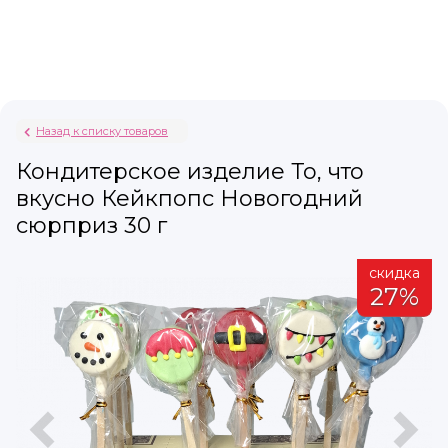
Назад к списку товаров
Кондитерское изделие То, что
вкусно Кейкпопс Новогодний
сюрприз 30 г
а
скидка
%
27%