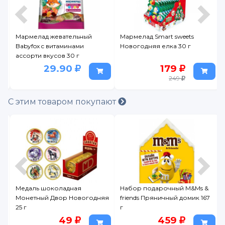
Мармелад Smart sweets
Карамель леденцовая на
Новогодняя елка 30 г
палочке Strike ягодно-
фруктовый микс 11,3 г
179
9.90
249
С этим товаром покупают
ная
Набор подарочный M&Ms &
Карамель леденцовая
Новогодняя
friends Пряничный домик 167
палочке Strike ягодно
г
фруктовый микс 11,3 г
9
459
9.90