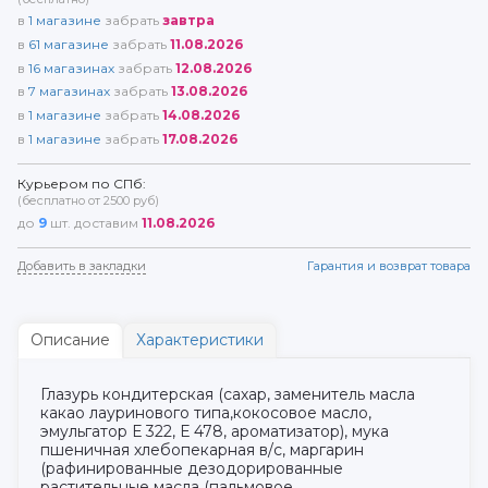
в
1
магазине
забрать
завтра
в
61
магазине
забрать
11.08.2026
в
16
магазинах
забрать
12.08.2026
в
7
магазинах
забрать
13.08.2026
в
1
магазине
забрать
14.08.2026
в
1
магазине
забрать
17.08.2026
Курьером по СПб:
(бесплатно от 2500 руб)
до
9
шт. доставим
11.08.2026
Добавить в закладки
Гарантия и возврат товара
Описание
Характеристики
Глазурь кондитерская (сахар, заменитель масла
какао лауринового типа,кокосовое масло,
эмульгатор Е 322, Е 478, ароматизатор), мука
пшеничная хлебопекарная в/с, маргарин
(рафинированные дезодорированные
растительные масла (пальмовое,