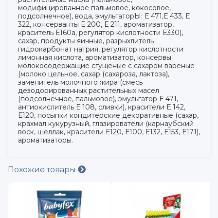
модифицированное пальмовое, кокосовое,
подсолнечное), вода, эмульгаторЫ: Е 471,Е 433, Е
322, консерванты Е 200, Е 211, ароматизатор,
краситель Е160а, регулятор кислотности Е330),
сахар, продукты яичные, разрыхлитель
гидрокарбонат натрия, регулятор кислотности
лимонная кислота, ароматизатор, консервы
молокосодержащие сгущеные с сахаром вареные
(молоко цельное, сахар (сахароза, лактоза),
заменитель молочного жира (смесь
дезодорированных растительных масел
(подсолнечное, пальмовое), эмульгатор Е 471,
антиокислитель Е 108, сливки), красители Е 142,
Е120, посыпки кондитерские декоративные (сахар,
крахмал кукурузный, глазирователи (карнаубский
воск, шеллак, красители Е120, Е100, Е132, Е153, Е171),
ароматизаторы.
Похожие товары