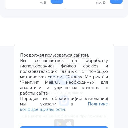
75
649
Продолжая пользоваться сайтом,
8-800-333-44-22
Вы соглашаетесь на обработку
Звонок по России бесплатный
(использование) файлов cookies и
с 9:00 до 21:00 (время московское)
пользовательских данных с помощью
метрических систем - "Яндекс Метрика" и
"Рейтинг Mail.ru“, необходимых для
аналитики и улучшения качества с
Чат с поддержкой
работы сайта.
Порядок их обработки(использования)
мы указали в
Политике
конфиденциальности
.
Скачайте наше мобильное приложение