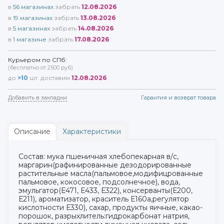
в
56
магазинах
забрать
12.08.2026
в
19
магазинах
забрать
13.08.2026
в
5
магазинах
забрать
14.08.2026
в
1
магазине
забрать
17.08.2026
Курьером по СПб:
(бесплатно от 2500 руб)
до
>10
шт. доставим
12.08.2026
Добавить в закладки
Гарантия и возврат товара
Описание
Характеристики
Состав: мука пшеничная хлебопекарная в/с,
маргарин(рафинированные дезодорированные
растительные масла(пальмовое,модифицрованные
пальмовое, кокосовое, подсолнечное), вода,
эмульгатор(Е471, Е433, Е322), консерванты(Е200,
Е211), ароматизатор, краситель Е160а,регулятор
кислотности Е330), сахар, продукты яичные, какао-
порошок, разрыхлитель:гидрокарбонат натрия,