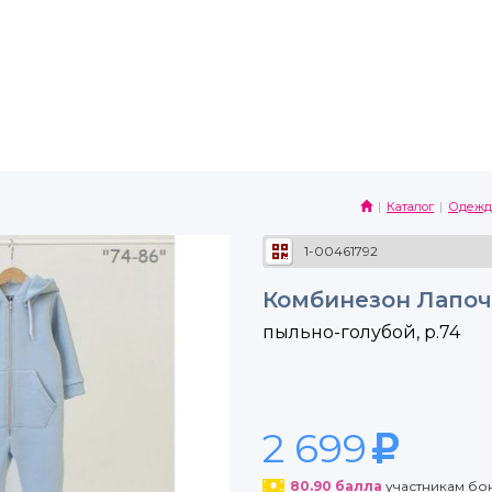
Каталог
Одежд
1-00461792
Комбинезон Лапоч
пыльно-голубой, р.74
2 699
80.90
балла
участникам бо