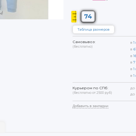
74
Таблица размеров
Самовывоз:
в
1
(бесплатно)
в
6
в
1
в
7
в
1
в
1
Курьером по СПб:
до
(бесплатно от 2500 руб)
до
Добавить в закладки