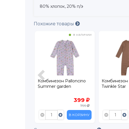
80% хлопок, 20% п/э
Похожие товары
в наличии
в наличии
Leratutti
Комбинезон Palloncino
Комбинезон 
Summer garden
Twinkle Star
299
399
599
799
В КОРЗИНУ
В КОРЗИНУ