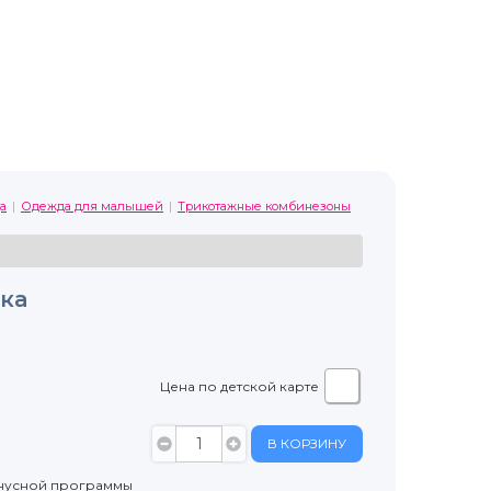
а
Одежда для малышей
Трикотажные комбинезоны
ка
Цена по детской карте
В КОРЗИНУ
нусной программы