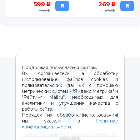
269
749
549
Продолжая пользоваться сайтом,
8-800-333-44-22
Вы соглашаетесь на обработку
Звонок по России бесплатный
(использование) файлов cookies и
с 9:00 до 21:00 (время московское)
пользовательских данных с помощью
метрических систем - "Яндекс Метрика" и
"Рейтинг Mail.ru“, необходимых для
аналитики и улучшения качества с
Чат с поддержкой
работы сайта.
Порядок их обработки(использования)
мы указали в
Политике
конфиденциальности
.
Скачайте наше мобильное приложение