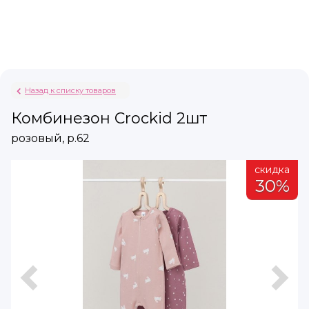
Назад к списку товаров
Комбинезон Crockid 2шт
розовый, р.62
а
скидка
%
30%