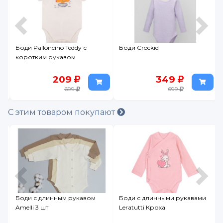
Боди Crockid
Боди с длинными рукавами
Crockid
349
349
699
699
С этим товаром покупают
вом
Боди с длинными рукавами
Боди Palloncino Teddy с
Leratutti Кроха
длинным рукавом