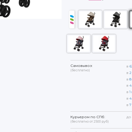
Самовывоз:
в
6
(бесплатно)
в
2
в
8
в
4
в
1
в
4
в
7
Курьером по СПб:
до
(бесплатно от 2500 руб)