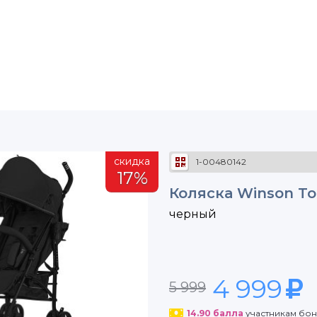
скидка
1-00480142
17%
Коляска Winson To
черный
4 999
5 999
14.90
балла
участникам бо