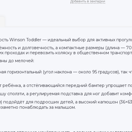
Добавить в закладки
ость Winson Toddler — идеальный выбор для активных прогул
ёжность и долговечность, а компактные размеры (длина — 70
их проходах и перевозить коляску в общественном транспорт
аны до мелочей:
ая горизонтальный (угол наклона — около 95 градусов), так
 ребёнка, а отстёгивающийся передний бампер упрощает по
шу сползти, а регулируемая подставка для ног добавит комф
) подойдёт для подросших детей, а высокий капюшон (36×63
езаметно понаблюдать за малышом.