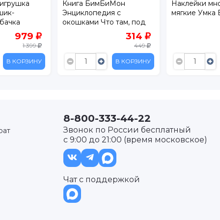
игрушка
Книга БимБиМон
Наклейки мн
шик-
Энциклопедия с
мягкие Умка 
бачка
окошками Что там, под
землёй?
979
314
1 399
449
В КОРЗИНУ
В КОРЗИНУ
8-800-333-44-22
Звонок по России бесплатный
рат
с 9:00 до 21:00 (время московское)
Чат с поддержкой