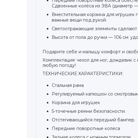
Передние поворотные колёса обеспеч
Сдвоенные колёса из ЭВА (диаметр — 
Вместительная корзина для игрушек п
важные вещи под рукой.
Светоотражающие элементы сделают п
Высота от пола до ручки — 106 см: уд
Подарите себе и малышу комфорт и свобо
Комплектация: чехол для ног, дождевик с 
любую погоду!
ТЕХНИЧЕСКИЕ ХАРАКТЕРИСТИКИ:
Стальная рама
Регулируемый капюшон со смотровы
Корзина для игрушек
5-точечные ремни безопасности.
Отстегивающийся передний бампер.
Передние поворотные колеса
Задние колеса с ножным тормозом