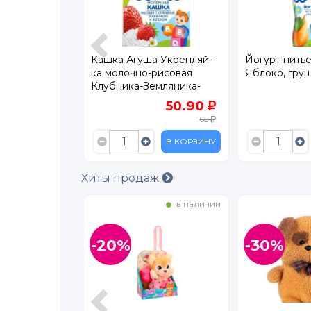
шкино
Кашка Агуша Укрепляй-
Йогурт пить
лик 100 г
ка молочно-рисовая
Яблоко, груш
Клубника-Земляника-
Яблоко 2,7% 200 мл
149.90
50.90
187
65
В КОРЗИНУ
В КОРЗИНУ
Хиты продаж
в наличии
в наличии
-20%
-30%