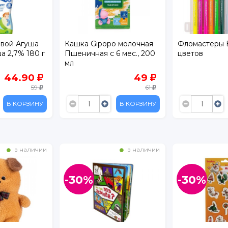
евой Агуша
Кашка Gipopo молочная
Фломастеры 
а 2,7% 180 г
Пшеничная с 6 мес., 200
цветов
мл
44.90
49
59
61
В КОРЗИНУ
В КОРЗИНУ
в наличии
в наличии
-30%
-30%