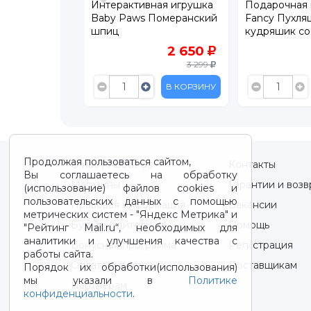
аками J7
Интерактивная игрушка
Подарочная 
втрак Манго,
Baby Paws Померанский
Fancy Пухля
око 300 мл
шпиц
кудряшик со
89
2 650
105
3 299
В КОРЗИНУ
В КОРЗИНУ
Продолжая пользоваться сайтом,
О нас / About us
Контакты
Вы соглашаетесь на обработку
Магазины
Гарантии и возв
(использование) файлов cookies и
пользовательских данных с помощью
Правовая информация
Вакансии
метрических систем - "Яндекс Метрика" и
Будьте бдительны!
Помощь
"Рейтинг Mail.ru“, необходимых для
аналитики и улучшения качества с
Бонусная программа
Регистрация
работы сайта.
Оплата и доставка
Поставщикам
Порядок их обработки(использования)
мы указали в
Политике
Партнерам
конфиденциальности
.