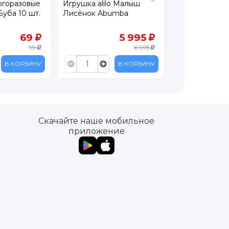
огоразовые
Игрушка alilo Малыш
Бутылочка Lu
Буба 10 шт.
Лисёнок Abumba
Геометрия с 
соской и шир
горлышком, от
69
5 995
мл
99
6 995
В КОРЗИНУ
В КОРЗИНУ
Скачайте наше мобильное
приложение