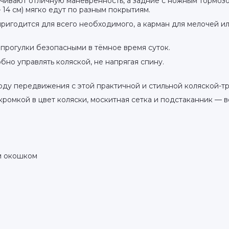
ивают отличную манёвренность, а задние с ножным тормоз
14 см) мягко едут по разным покрытиям.
ригодится для всего необходимого, а карман для мелочей и
рогулки безопасными в тёмное время суток.
обно управлять коляской, не напрягая спину.
ду передвижения с этой практичной и стильной коляской-тр
кромкой в цвет коляски, москитная сетка и подстаканник — в
м окошком