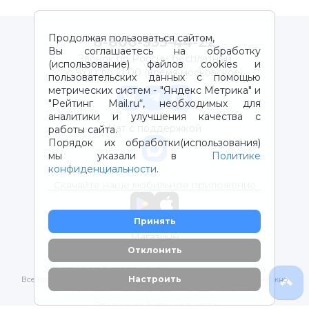
Продолжая пользоваться сайтом,
8-800-333-44-22
Вы соглашаетесь на обработку
Звонок по России бесплатный
(использование) файлов cookies и
с 9:00 до 21:00 (время московское)
пользовательских данных с помощью
метрических систем - "Яндекс Метрика" и
"Рейтинг Mail.ru“, необходимых для
аналитики и улучшения качества с
Чат с поддержкой
работы сайта.
Порядок их обработки(использования)
мы указали в
Политике
конфиденциальности
.
Скачайте наше мобильное приложение
Принять
Магазины
Отклонить
2012-2026 © ООО "ВОТОНЯ". Детские товары с доставкой
Настроить
Все права защищены. Любое использование материалов возможно
только с письменного разрешения владельцев сайта.
Политика конфиденциальности