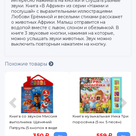
интересно нажимать на кнопки и слушать разные
звуки. Книга «В Африке» из серии «Нажми и
послушай» с выразительными иллюстрациями
Любови Ерёминой и веселыми стихами расскажет
о животных Африки. Малыш отправится на
водопой вместе с львом, слоном и обезьянкой. В
книге 3 звуковые кнопки, нажимая на которые,
можно услышать звуки животных. Звук можно
выключить повторным нажатием на кнопку.
Похожие товары
е
Книга со звуком Миссия
Книга музыкальная Умка Три
/
выполнима. Щенячий
поросёнка (5 кн. 5 песен)
Патруль (5 кнопок в виде
крыши) / Умка
350
559