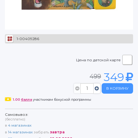
1-00409286
Цена по детской карте
349
499
В КОРЗИНУ
1.00
балла
участникам бонусной программы
Самовывоз:
(бесплатно)
в
4
магазинах
в
14
магазинах
забрать
завтра