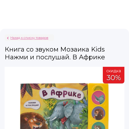
Назад к списку товаров
Книга со звуком Мозаика Kids
Нажми и послушай. В Африке
а
скидка
%
30%