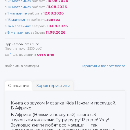
в
25
магазинах
забрать
10.08.2026
в
10
магазинах
забрать
11.08.2026
в
1
магазине
забрать
12.08.2026
в
15
магазинах
забрать
завтра
в
14
магазинах
забрать
10.08.2026
в
8
магазинах
забрать
11.08.2026
Курьером по СПб:
(бесплатно от 2500 руб)
до
1
шт. доставим
сегодня
Добавить в закладки
Гарантия и возврат товара
Описание
Характеристики
Книга со звуком Мозаика Kids Нажми и послушай.
В Африке
В Африке (Нажми и послушай), книга с 3
звуковыми кнопками Ту-ру-ру-ру! Р-р-р-р! Ух-у!
Звуковые книги любят все малыши — так