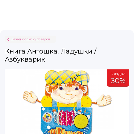
Назад к списку товаров
Книга Антошка, Ладушки /
Азбукварик
а
скидка
%
30%