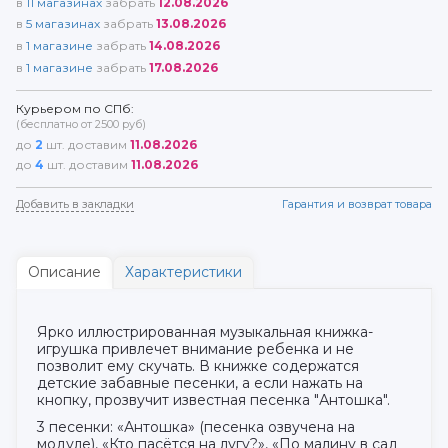
в
11
магазинах
забрать
12.08.2026
в
5
магазинах
забрать
13.08.2026
в
1
магазине
забрать
14.08.2026
в
1
магазине
забрать
17.08.2026
Курьером по СПб:
(бесплатно от 2500 руб)
до
2
шт. доставим
11.08.2026
до
4
шт. доставим
11.08.2026
Добавить в закладки
Гарантия и возврат товара
Описание
Характеристики
Ярко иллюстрированная музыкальная книжка-
игрушка привлечет внимание ребенка и не
позволит ему скучать. В книжке содержатся
детские забавные песенки, а если нажать на
кнопку, прозвучит известная песенка "Антошка".
3 песенки: «Антошка» (песенка озвучена на
модуле), «Кто пасётся на лугу?», «По малину в сад