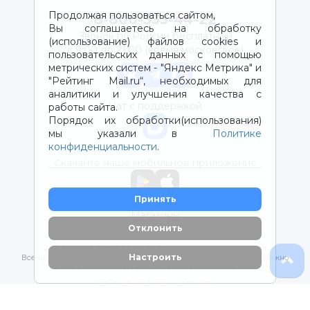
Продолжая пользоваться сайтом,
8-800-333-44-22
Вы соглашаетесь на обработку
Звонок по России бесплатный
(использование) файлов cookies и
с 9:00 до 21:00 (время московское)
пользовательских данных с помощью
метрических систем - "Яндекс Метрика" и
"Рейтинг Mail.ru“, необходимых для
аналитики и улучшения качества с
Чат с поддержкой
работы сайта.
Порядок их обработки(использования)
мы указали в
Политике
конфиденциальности
.
Скачайте наше мобильное приложение
Принять
Магазины
Отклонить
2012-2026 © ООО "ВОТОНЯ". Детские товары с доставкой
Настроить
Все права защищены. Любое использование материалов возможно
только с письменного разрешения владельцев сайта.
Политика конфиденциальности