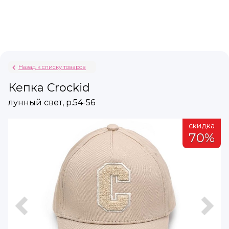
Назад к списку товаров
Кепка Crockid
лунный свет, р.54-56
а
скидка
%
70%