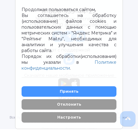
Продолжая пользоваться сайтом,
8-800-333-44-22
Вы соглашаетесь на обработку
Звонок по России бесплатный
(использование) файлов cookies и
с 9:00 до 21:00 (время московское)
пользовательских данных с помощью
метрических систем - "Яндекс Метрика" и
"Рейтинг Mail.ru“, необходимых для
аналитики и улучшения качества с
Чат с поддержкой
работы сайта.
Порядок их обработки(использования)
мы указали в
Политике
конфиденциальности
.
Скачайте наше мобильное приложение
Принять
Магазины
Отклонить
2012-2026 © ООО "ВОТОНЯ". Детские товары с доставкой
Настроить
Все права защищены. Любое использование материалов возможно
только с письменного разрешения владельцев сайта.
Политика конфиденциальности