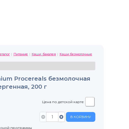
аталог
Питание
Каши, бакалея
Каши безмолочные
mium Procereals безмолочная
ргенная, 200 г
Цена по детской карте
В КОРЗИНУ
усной программы