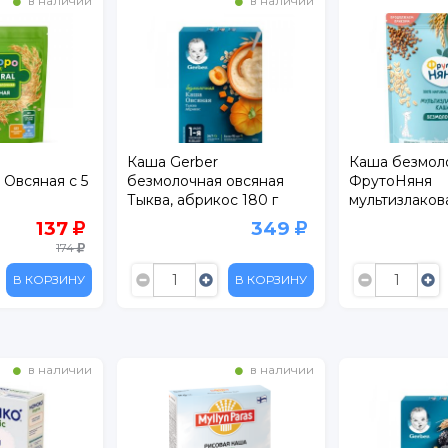
в наличии
в наличии
Каша Gerber
Каша безмол
 Овсяная с 5
безмолочная овсяная
ФрутоНяня
Тыква, абрикос 180 г
мультизлакова
137
349
174
В КОРЗИНУ
В КОРЗИНУ
в наличии
в наличии