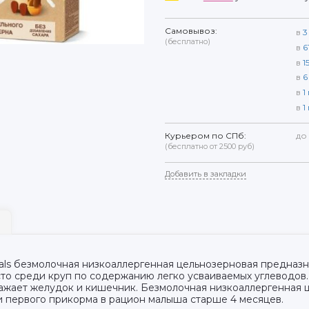
Самовывоз:
в
3
(бесплатно)
в
6
в
1
в
6
в
1
в
1
Курьером по СПб:
до
(бесплатно от 2500 руб)
Добавить в закладки
ls безмолочная низкоаллергенная цельнозерновая предназна
сто среди круп по содержанию легко усваиваемых углеводов.
жает желудок и кишечник. Безмолочная низкоаллергенная ц
и первого прикорма в рацион малыша старше 4 месяцев.