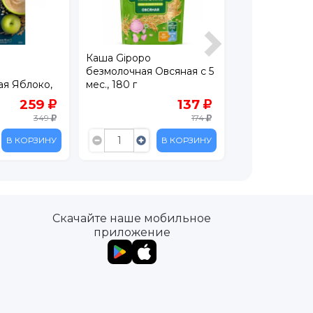
Каша Gipopo
Каша Gerber
безмолочная Овсяная с 5
безмолочная 
ая Яблоко,
мес., 180 г
Тыква, абрико
0 г
259
137
349
174
В КОРЗИНУ
В КОРЗИНУ
Скачайте наше мобильное
приложение