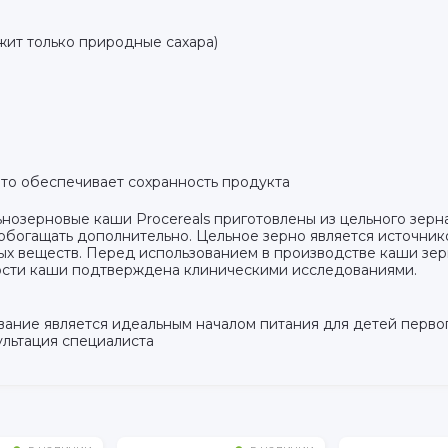
жит только природные сахара)
что обеспечивает сохранность продукта
нозерновые каши Procereals приготовлены из цельного зерн
 обогащать дополнительно. Цельное зерно является источнико
ых веществ. Перед использованием в производстве каши зе
ности каши подтверждена клиническими исследованиями.
е является идеальным началом питания для детей первого 
льтация специалиста