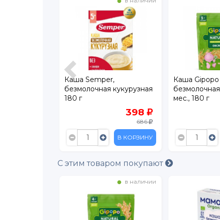
в наличии
в наличии
r,
Каша Semper,
Каша Gipopo
 Гречневая с
безмолочная кукурузная
безмолочная
180 г
мес., 180 г
496
398
787
686
В КОРЗИНУ
В КОРЗИНУ
С этим товаром покупают
в наличии
в наличии