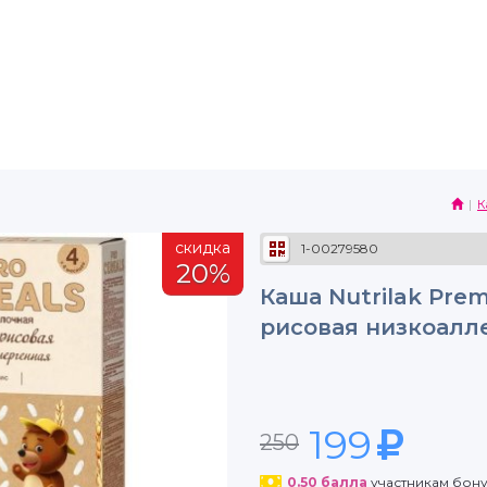
К
скидка
1-00279580
20%
Каша Nutrilak Pre
рисовая низкоалле
199
250
0.50
балла
участникам бон