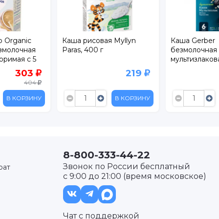
 Organic
Каша рисовая Myllyn
Каша Gerber
змолочная
Paras, 400 г
безмолочная
оримая с 5
мультизлаков
 г
чернослив 18
303
219
404
В КОРЗИНУ
В КОРЗИНУ
8-800-333-44-22
Звонок по России бесплатный
рат
с 9:00 до 21:00 (время московское)
Чат с поддержкой