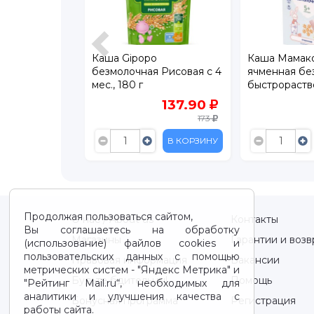
лочная
Каша Gipopo
Каша Мамако
leur Alpine
безмолочная Рисовая с 4
ячменная бе
с 5 месяцев,
мес., 180 г
быстрораств
месяцев 200
669
137.90
173
В КОРЗИНУ
В КОРЗИНУ
Продолжая пользоваться сайтом,
О нас / About us
Контакты
Вы соглашаетесь на обработку
Магазины
Гарантии и возв
(использование) файлов cookies и
пользовательских данных с помощью
Правовая информация
Вакансии
метрических систем - "Яндекс Метрика" и
Будьте бдительны!
Помощь
"Рейтинг Mail.ru“, необходимых для
аналитики и улучшения качества с
Бонусная программа
Регистрация
работы сайта.