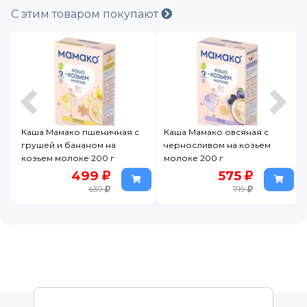
С этим товаром покупают
Каша Мамако пшеничная с
Каша Мамако овсяная с
грушей и бананом на
черносливом на козьем
козьем молоке 200 г
молоке 200 г
499
575
639
719