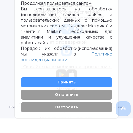
Продолжая пользоваться сайтом,
8-800-333-44-22
Вы соглашаетесь на обработку
Звонок по России бесплатный
(использование) файлов cookies и
с 9:00 до 21:00 (время московское)
пользовательских данных с помощью
метрических систем - "Яндекс Метрика" и
"Рейтинг Mail.ru“, необходимых для
аналитики и улучшения качества с
Чат с поддержкой
работы сайта.
Порядок их обработки(использования)
мы указали в
Политике
конфиденциальности
.
Скачайте наше мобильное приложение
Принять
Магазины
Отклонить
2012-2026 © ООО "ВОТОНЯ". Детские товары с доставкой
Настроить
Все права защищены. Любое использование материалов возможно
только с письменного разрешения владельцев сайта.
Политика конфиденциальности