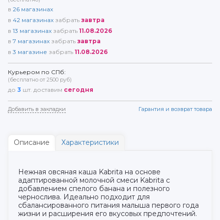
в
26
магазинах
в
42
магазинах
забрать
завтра
в
13
магазинах
забрать
11.08.2026
в
7
магазинах
забрать
завтра
в
3
магазине
забрать
11.08.2026
Курьером по СПб:
(бесплатно от 2500 руб)
до
3
шт. доставим
сегодня
Добавить в закладки
Гарантия и возврат товара
Описание
Характеристики
Нежная овсяная каша Kabrita на основе
адаптированной молочной смеси Kabrita с
добавлением спелого банана и полезного
чернослива. Идеально подходит для
сбалансированного питания малыша первого года
жизни и расширения его вкусовых предпочтений.