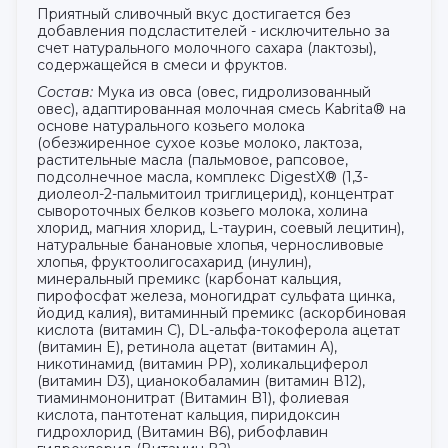
Приятный сливочный вкус достигается без
добавления подсластителей - исключительно за
счет натурального молочного сахара (лактозы),
содержащейся в смеси и фруктов.
Состав:
Мука из овса (овес, гидролизованный
овес), адаптированная молочная смесь Kabrita® на
основе натурального козьего молока
(обезжиренное сухое козье молоко, лактоза,
растительные масла (пальмовое, рапсовое,
подсолнечное масла, комплекс DigestX® (1,3-
диолеол-2-пальмитоил триглицерид), концентрат
сывороточных белков козьего молока, холина
хлорид, магния хлорид, L-таурин, соевый лецитин),
натуральные банановые хлопья, черносливовые
хлопья, фруктоолигосахарид (инулин),
минеральный премикс (карбонат кальция,
пирофосфат железа, моногидрат сульфата цинка,
йодид калия), витаминный премикс (аскорбиновая
кислота (витамин С), DL-альфа-токоферола ацетат
(витамин E), ретинола ацетат (витамин A),
никотинамид (витамин PP), холикальциферол
(витамин D3), цианокобаламин (витамин В12),
тиаминмононитрат (Витамин B1), фолиевая
кислота, пантотенат кальция, пиридоксин
гидрохлорид (Витамин B6), рибофлавин