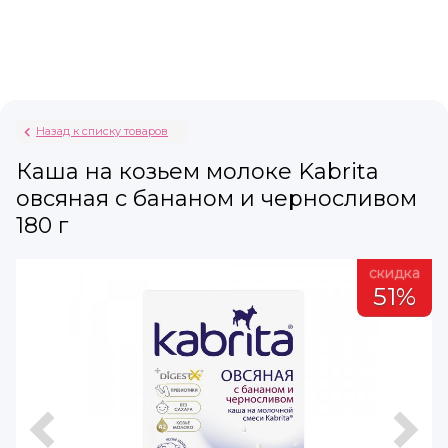
Назад к списку товаров
Каша на козьем молоке Kabrita
овсяная с бананом и черносливом
180 г
а
скидка
51%