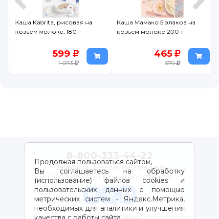
Каша Kabrita, рисовая на
Каша Мамако 5 злаков на
козьем молоке, 180 г
козьем молоке 200 г
599
465
1 073
579
8-800-333-44-22
Продолжая пользоваться сайтом,
Звонок по России бесплатный
Вы соглашаетесь на обработку
с 9:00 до 21:00 (время московское)
(использование) файлов cookies и
пользовательских данных с помощью
метрических систем - Яндекс.Метрика,
необходимых для аналитики и улучшения
Чат с поддержкой
качества с работы сайта.