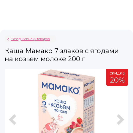
Назад к списку товаров
Каша Мамако 7 злаков с ягодами
на козьем молоке 200 г
а
скидка
%
20%