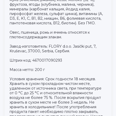
фруктоза, ягоды (клубника, малина, черника),
минералы (карбонат кальция, йодид калия,
пирофосфат железа, сульфат цинка), витамины (A,
D3, E, K1, C, B1, B2, ниацин, B6, фолиевая кислота,
пантотеновая кислота, B12, биотин). Без ГМО.
Овес, пшеница, рожь и ячмень относятся к
глютенсодержащим злакам.
Завод-изготовитель: FLORY d.o.o. Jasički put, 7,
Kruševac, 37000, Serbia, Сербия.
Штрих-код: 4670017090293
Масса нетто: 200 г
Условия хранения: Срок годности 18 месяцев.
Хранить в сухом прохладном чистом месте,
удаленном от источника света, при температуре
от 0 °С до 25 °С и относительной влажности
воздуха не более 75 %. После вскрытия продукт
хранить в сухом месте не более 3 недель. Не
хранить в холодильнике! После употребления
продукта пакет необходимо плотно закрывать,