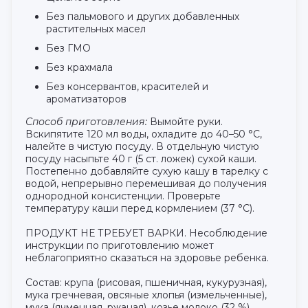
Без пальмового и других добавленных
растительных масел
Без ГМО
Без крахмала
Без консервантов, красителей и
ароматизаторов
Способ приготовления:
Вымойте руки.
Вскипятите 120 мл воды, охладите до 40–50 °С,
налейте в чистую посуду. В отдельную чистую
посуду насыпьте 40 г (5 ст. ложек) сухой каши.
Постепенно добавляйте сухую кашу в тарелку с
водой, непрерывно перемешивая до получения
однородной консистенции. Проверьте
температуру каши перед кормлением (37 °С).
ПРОДУКТ НЕ ТРЕБУЕТ ВАРКИ. Несоблюдение
инструкции по приготовлению может
неблагоприятно сказаться на здоровье ребенка.
Состав: крупа (рисовая, пшеничная, кукурузная),
мука гречневая, овсяные хлопья (измельченные),
мука (ячменная, ржаная), козье молоко (32 %),