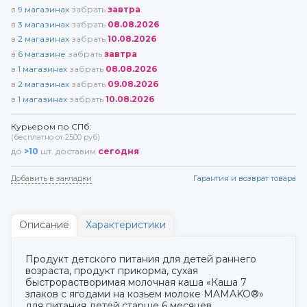
в
9
магазинах
забрать
завтра
в
3
магазинах
забрать
08.08.2026
в
2
магазинах
забрать
10.08.2026
в
6
магазине
забрать
завтра
в
1
магазинах
забрать
08.08.2026
в
2
магазинах
забрать
09.08.2026
в
1
магазинах
забрать
10.08.2026
Курьером по СПб:
(бесплатно от 2500 руб)
до
>10
шт. доставим
сегодня
Добавить в закладки
Гарантия и возврат товара
Описание
Характеристики
Продукт детского питания для детей раннего
возраста, продукт прикорма, сухая
быстрорастворимая молочная каша «Каша 7
злаков с ягодами на козьем молоке MAMAKO®»
для питания детей старше 6 месяцев.