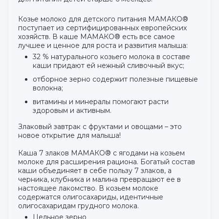
Козье молоко для детского питания МАМАКО®
поступает из сертифицированных европейских
хозяйств. В каше МАМАКО® есть все самое
лучшее и ценное для роста и развития малыша:
32 % натурального козьего молока в составе
каши придают ей нежный сливочный вкус;
отборное зерно содержит полезные пищевые
волокна;
витамины и минералы помогают расти
здоровым и активным.
Злаковый завтрак с фруктами и овощами – это
новое открытие для малыша!
Каша 7 злаков МАМАКО® с ягодами на козьем
молоке для расширения рациона. Богатый состав
каши объединяет в себе пользу 7 злаков, а
черника, клубника и малина превращают ее в
настоящее лакомство. В козьем молоке
содержатся олигосахариды, идентичные
олигосахаридам грудного молока.
Цельное зерно