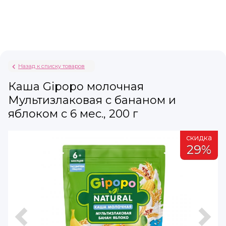
Назад к списку товаров
Каша Gipopo молочная
Мультизлаковая с бананом и
яблоком с 6 мес., 200 г
а
скидка
%
29%