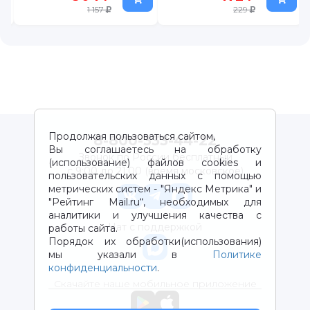
1 157
229
Продолжая пользоваться сайтом,
8-800-333-44-22
Вы соглашаетесь на обработку
Звонок по России бесплатный
(использование) файлов cookies и
с 9:00 до 21:00 (время московское)
пользовательских данных с помощью
метрических систем - "Яндекс Метрика" и
"Рейтинг Mail.ru“, необходимых для
аналитики и улучшения качества с
Чат с поддержкой
работы сайта.
Порядок их обработки(использования)
мы указали в
Политике
конфиденциальности
.
Скачайте наше мобильное приложение