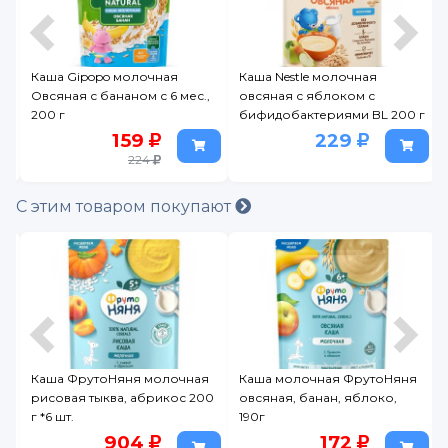
Каша Gipopo молочная
Каша Nestle молочная
Каша
Овсяная с бананом с 6 мес.,
овсяная с яблоком с
муль
200 г
бифидобактериями BL 200 г
черн
190г
159
229
224
С этим товаром покупают
Каша ФрутоНяня молочная
Каша молочная ФрутоНяня
,
рисовая тыква, абрикос 200
овсяная, банан, яблоко,
г *6 шт.
190г
904
172