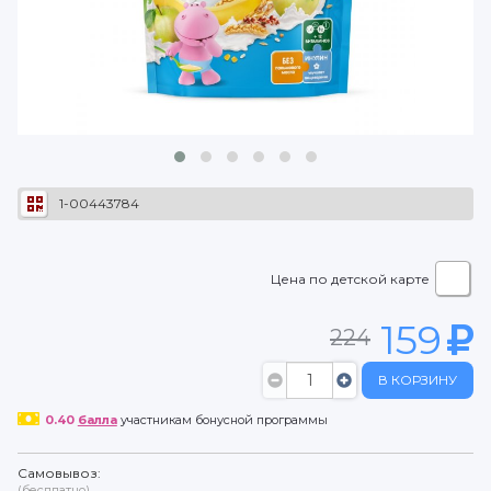
1-00443784
Цена по детской карте
159
224
В КОРЗИНУ
0.40
балла
участникам бонусной программы
Самовывоз:
(бесплатно)