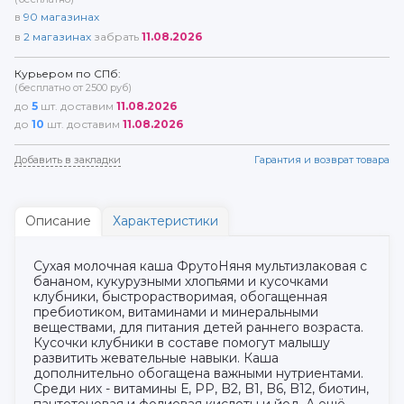
в
90
магазинах
в
2
магазинах
забрать
11.08.2026
Курьером по СПб:
(бесплатно от 2500 руб)
до
5
шт. доставим
11.08.2026
до
10
шт. доставим
11.08.2026
Добавить в закладки
Гарантия и возврат товара
Описание
Характеристики
Сухая молочная каша ФрутоНяня мультизлаковая с
бананом, кукурузными хлопьями и кусочками
клубники, быстрорастворимая, обогащенная
пребиотиком, витаминами и минеральными
веществами, для питания детей раннего возраста.
Кусочки клубники в составе помогут малышу
развитить жевательные навыки. Каша
дополнительно обогащена важными нутриентами.
Среди них - витамины Е, PP, B2, B1, B6, B12, биотин,
пантотеновая и фолиевая кислоты и йод. А ещё