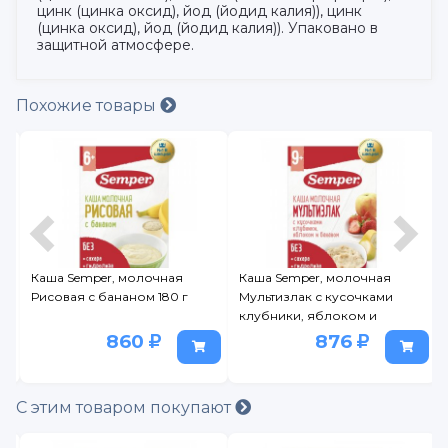
цинк (цинка оксид), йод (йодид калия)), цинк
(цинка оксид), йод (йодид калия)). Упаковано в
защитной атмосфере.
Похожие товары
Каша Semper, молочная
Каша Semper, молочная
Каша
Рисовая с бананом 180 г
Мультизлак с кусочками
Рисо
клубники, яблоком и
бананом 180 г
860
876
С этим товаром покупают