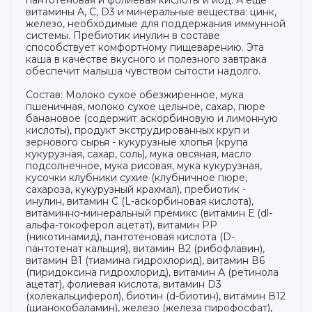
витамины A, C, D3 и минеральные вещества: цинк,
железо, необходимые для поддержания иммунной
системы. Пребиотик инулин в составе
способствует комфортному пищеварению. Эта
каша в качестве вкусного и полезного завтрака
обеспечит малыша чувством сытости надолго.
Состав: Молоко сухое обезжиренное, мука
пшеничная, молоко сухое цельное, сахар, пюре
банановое (содержит аскорбиновую и лимонную
кислоты), продукт экструдированных круп и
зернового сырья - кукурузные хлопья (крупа
кукурузная, сахар, соль), мука овсяная, масло
подсолнечное, мука рисовая, мука кукурузная,
кусочки клубники сухие (клубничное пюре,
сахароза, кукурузный крахмал), пребиотик -
инулин, витамин С (L-аскорбиновая кислота),
витаминно-минеральный премикс (витамин Е (dl-
альфа-токоферол ацетат), витамин РР
(никотинамид), пантотеновая кислота (D-
пантотенат кальция), витамин В2 (рибофлавин),
витамин В1 (тиамина гидрохлорид), витамин В6
(пиридоксина гидрохлорид), витамин А (ретинола
ацетат), фолиевая кислота, витамин D3
(холекальциферол), биотин (d-биотин), витамин В12
(цианокобаламин), железо (железа пирофосфат),