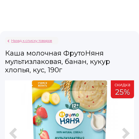
Назад к списку товаров
Каша молочная ФрутоНяня
мультизлаковая, банан, кукур
хлопья, кус, 190г
а
скидка
%
25%