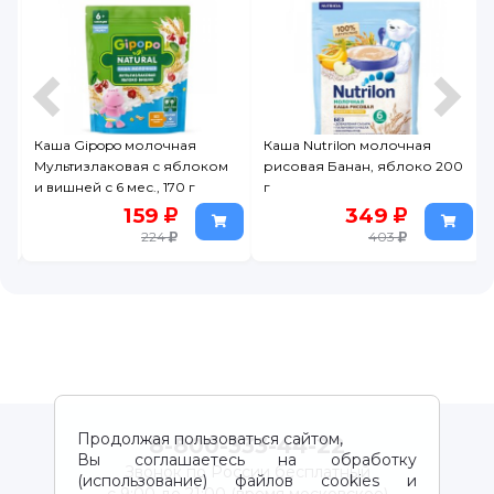
я
Каша Gipopo молочная
Каша Nutrilon молочная
Мультизлаковая с яблоком
рисовая Банан, яблоко 200
и вишней с 6 мес., 170 г
г
159
349
224
403
Продолжая пользоваться сайтом,
8-800-333-44-22
Вы соглашаетесь на обработку
Звонок по России бесплатный
(использование) файлов cookies и