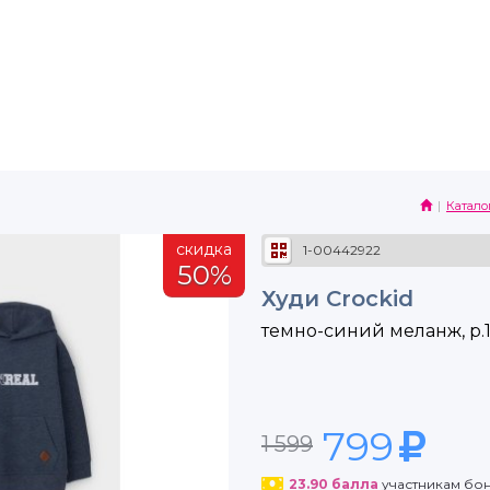
Катало
скидка
1-00442922
50%
Худи Crockid
темно-синий меланж, р.
799
1 599
23.90
балла
участникам бо