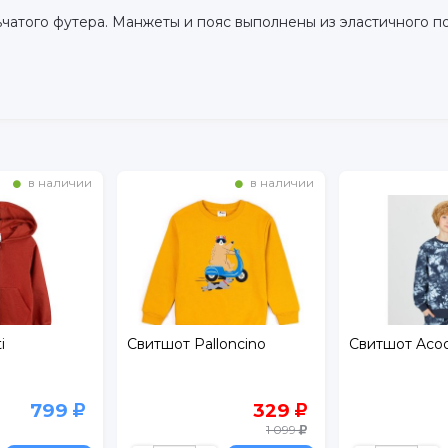
чатого футера. Манжеты и пояс выполнены из эластичного п
в наличии
в наличии
i
Свитшот Palloncino
Свитшот Acoo
799
329
1 099