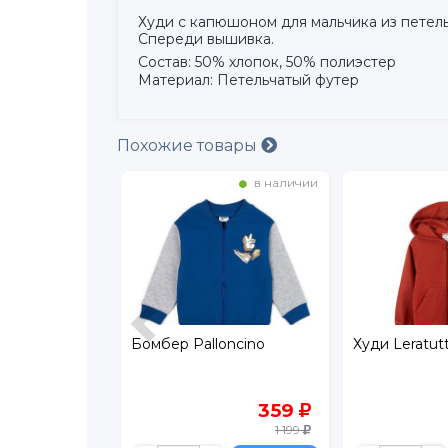
Худи с капюшоном для мальчика из петель
Спереди вышивка.
Состав: 50% хлопок, 50% полиэстер
Материал: Петельчатый футер
Похожие товары
в наличии
в наличии
rockid
Бомбер Palloncino
Худи Leratutt
999
359
1 999
1 199