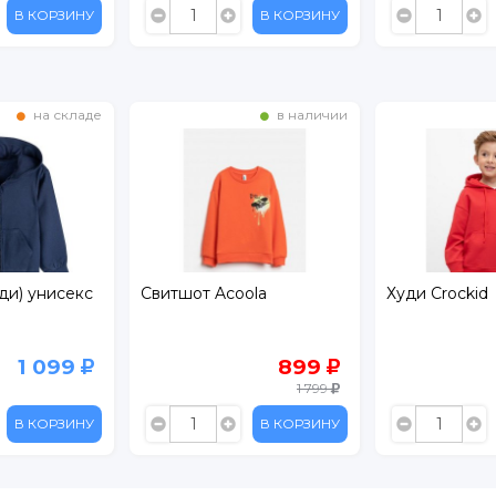
В КОРЗИНУ
В КОРЗИНУ
на складе
в наличии
ди) унисекс
Свитшот Acoola
Худи Crockid
1 099
899
1 799
В КОРЗИНУ
В КОРЗИНУ