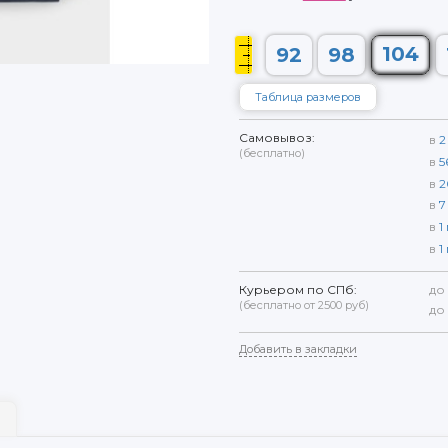
104
92
98
Таблица размеров
Самовывоз:
в
2
(бесплатно)
в
5
в
2
в
7
в
1
в
1
Курьером по СПб:
до
(бесплатно от 2500 руб)
до
Добавить в закладки