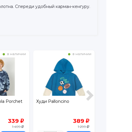
олотна. Спереди удобный карман-кенгуру.
в наличии
в наличии
la Porchet
Худи Palloncino
Свитшот Lerat
339
389
1 499
1 299