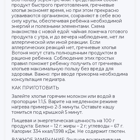
продукт быстрого приготовления, гречневые
хлопья экономят время, но при этом прекрасно
усваиваются организмом, сохраняют в себе всю
силу крупы, обеспечивая ребёнка необходимой
энергий и полезными элементами. Схема
знакомства с новой едой: чайная ложечка готового
продукта с утра, и до вечера наблюдение, нет ли
аллергической или иной реакции. Если
аллергических реакций нет, гречневые хлопья
Вотоня могут стать полноценным продуктом в
рационе ребенка. Соблюдение этих простых
правил поможет ребенку получить от гречневых
хлопьев максимальную пользу без вреда для
здоровья. Важно: при вводе прикорма необходима
консультация педиатра.
КАК ПРИГОТОВИТЬ
Залейте хлопья горячим молоком или водой в
пропорции 1:1,5. Варите на медленном режиме
нагрева примерно 2-3 минуты. Оставьте кашу
томиться под крышкой 5 минут.
Пищевая и энергетическая ценность на 100 г
продукта: Белки – 12 г; жиры – 2 г; углеводы – 67 г.
Калории: 334 ккал/1398 кДж. Не содержит глютен.
ВАЖНОЕ ЗАМЕЧАНИЕ: Грудное вскармливание