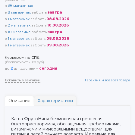
в
68
магазинах
в
8
магазинах
забрать
завтра
в
1
магазинах
забрать
08.08.2026
в
2
магазинах
забрать
10.08.2026
в
10
магазине
забрать
завтра
в
1
магазинах
забрать
08.08.2026
в
1
магазинах
забрать
09.08.2026
Курьером по СПб:
(бесплатно от 2500 руб)
до
2
шт. доставим
сегодня
Добавить в закладки
Гарантия и возврат товара
Описание
Характеристики
Каша ФрутоНяня безмолочная гречневая
быстрорастворимая, обогащённая пребиотиками,
витаминами и минеральными веществами, для
питания детей раннего возраста. Идеальна для