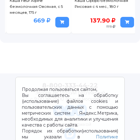
Каша Fleur Alpine
Каша Gipopo безмолочная
0
безмолочная Овсяная, с 5
Рисовая с 4 мес., 180 г
месяцев, 175 г
669
137.90
173
8-800-333-44-22
Продолжая пользоваться сайтом,
Звонок по России бесплатный
Вы соглашаетесь на обработку
с 9:00 до 21:00 (время московское)
(использование) файлов cookies и
пользовательских данных с помощью
метрических систем - Яндекс.Метрика,
необходимых для аналитики и улучшения
Чат с поддержкой
качества с работы сайта.
Порядок их обработки(использования)
мы указали в
Политике