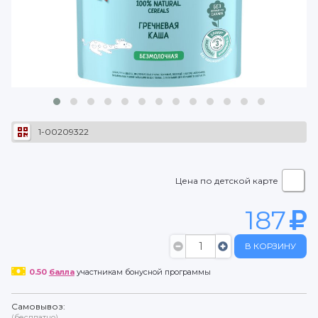
1-00209322
Цена по детской карте
187
В КОРЗИНУ
0.50
балла
участникам бонусной программы
Самовывоз:
(бесплатно)