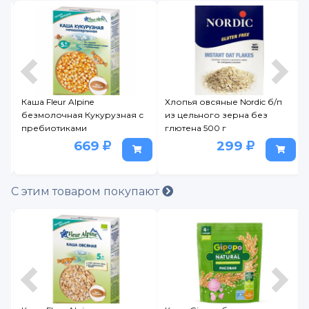
Каша Fleur Alpine
Хлопья овсяные Nordic б/п
,
безмолочная Кукурузная с
из цельного зерна без
пребиотиками
глютена 500 г
гипоаллергенная, с 5
669
299
месяцев, 175 г
С этим товаром покупают