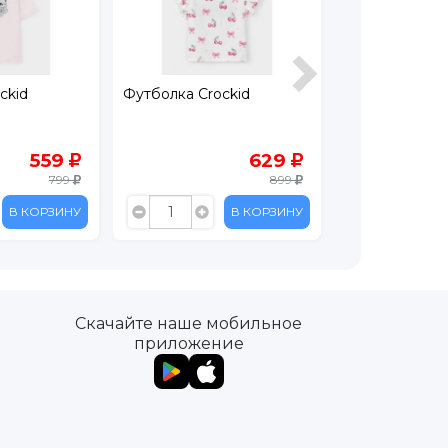
ckid
Футболка Crockid
Футболка Cro
559
629
799
899
В КОРЗИНУ
В КОРЗИНУ
Скачайте наше мобильное
приложение