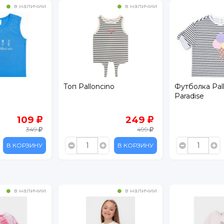
в наличии
в наличии
Топ Palloncino
Футболка Pal
Paradise
109
249
349
499
В КОРЗИНУ
В КОРЗИНУ
в наличии
в наличии