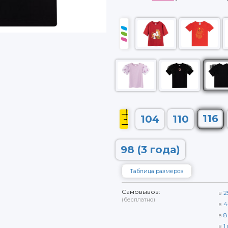
116
104
110
98 (3 года)
Таблица размеров
Самовывоз:
в
2
(бесплатно)
в
4
в
8
в
1