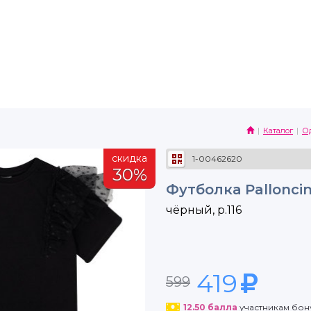
Каталог
О
скидка
1-00462620
30%
Футболка Pallonci
чёрный, р.116
419
599
12.50
балла
участникам бо