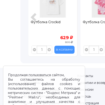
ockid
Футболка Crockid
Футболка Cr
399
629
799
899
В КОРЗИНУ
В КОРЗИНУ
Продолжая пользоваться сайтом,
О нас / About us
Контакты
Вы соглашаетесь на обработку
Магазины
Гарантии и возв
(использование) файлов cookies и
пользовательских данных с помощью
Правовая информация
Вакансии
метрических систем - "Яндекс Метрика" и
Будьте бдительны!
Помощь
"Рейтинг Mail.ru“, необходимых для
аналитики и улучшения качества с
Бонусная программа
Регистрация