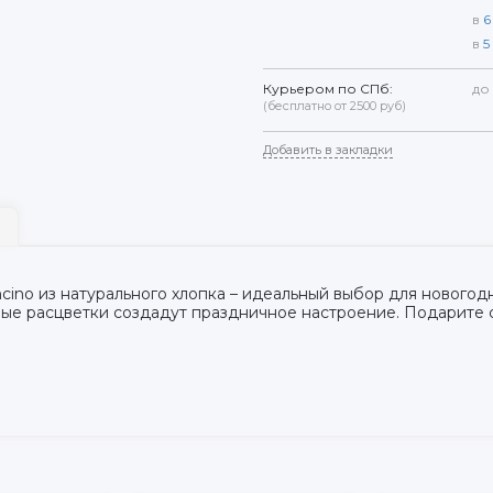
в
6
в
5
Курьером по СПб:
до
(бесплатно от 2500 руб)
Добавить в закладки
ncino из натурального хлопка – идеальный выбор для нового
ные расцветки создадут праздничное настроение. Подарите 