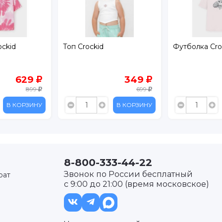
ockid
Топ Crockid
Футболка Cro
629
349
899
699
В КОРЗИНУ
В КОРЗИНУ
8-800-333-44-22
Звонок по России бесплатный
рат
с 9:00 до 21:00 (время московское)