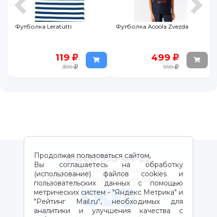
Футболка Leratutti
Футболка Acoola Zvezda
119
499
399
999
Продолжая пользоваться сайтом,
8-800-333-44-22
Вы соглашаетесь на обработку
Звонок по России бесплатный
(использование) файлов cookies и
с 9:00 до 21:00 (время московское)
пользовательских данных с помощью
метрических систем - "Яндекс Метрика" и
"Рейтинг Mail.ru“, необходимых для
аналитики и улучшения качества с