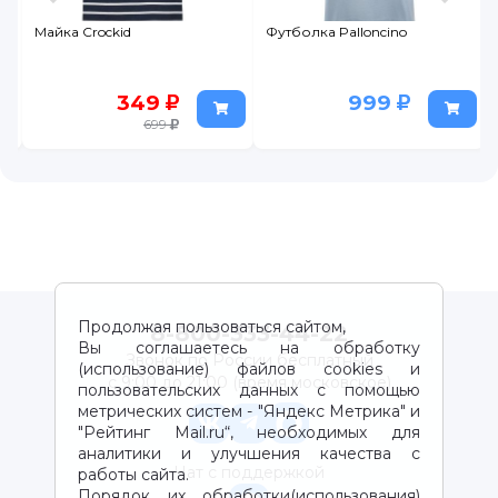
Майка Crockid
Футболка Palloncino
349
999
699
Продолжая пользоваться сайтом,
8-800-333-44-22
Вы соглашаетесь на обработку
Звонок по России бесплатный
(использование) файлов cookies и
с 9:00 до 21:00 (время московское)
пользовательских данных с помощью
метрических систем - "Яндекс Метрика" и
"Рейтинг Mail.ru“, необходимых для
аналитики и улучшения качества с
Чат с поддержкой
работы сайта.
Порядок их обработки(использования)