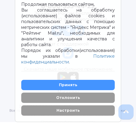
Продолжая пользоваться сайтом,
8-800-333-44-22
Вы соглашаетесь на обработку
Звонок по России бесплатный
(использование) файлов cookies и
с 9:00 до 21:00 (время московское)
пользовательских данных с помощью
метрических систем - "Яндекс Метрика" и
"Рейтинг Mail.ru“, необходимых для
аналитики и улучшения качества с
Чат с поддержкой
работы сайта.
Порядок их обработки(использования)
мы указали в
Политике
конфиденциальности
.
Скачайте наше мобильное приложение
Принять
Магазины
Отклонить
2012-2026 © ООО "ВОТОНЯ". Детские товары с доставкой
Настроить
Все права защищены. Любое использование материалов возможно
только с письменного разрешения владельцев сайта.
Политика конфиденциальности