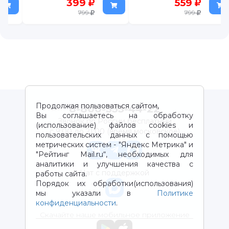
399
559
799
799
Продолжая пользоваться сайтом,
8-800-333-44-22
Вы соглашаетесь на обработку
Звонок по России бесплатный
(использование) файлов cookies и
с 9:00 до 21:00 (время московское)
пользовательских данных с помощью
метрических систем - "Яндекс Метрика" и
"Рейтинг Mail.ru“, необходимых для
аналитики и улучшения качества с
Чат с поддержкой
работы сайта.
Порядок их обработки(использования)
мы указали в
Политике
конфиденциальности
.
Скачайте наше мобильное приложение