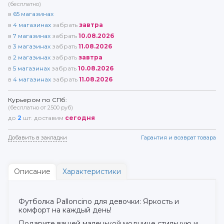
(бесплатно)
в
65
магазинах
в
4
магазинах
забрать
завтра
в
7
магазинах
забрать
10.08.2026
в
3
магазинах
забрать
11.08.2026
в
2
магазинах
забрать
завтра
в
5
магазинах
забрать
10.08.2026
в
4
магазинах
забрать
11.08.2026
Курьером по СПб:
(бесплатно от 2500 руб)
до
2
шт. доставим
сегодня
Добавить в закладки
Гарантия и возврат товара
Описание
Характеристики
Футболка Palloncino для девочки: Яркость и
комфорт на каждый день!
Подарите вашей маленькой моднице стильную и