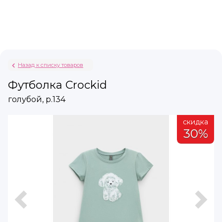
Назад к списку товаров
Футболка Crockid
голубой, р.134
а
скидка
%
30%