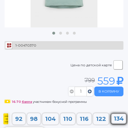
1-00470370
Цена по детской карте
559
799
В КОРЗИНУ
16.70
балла
участникам бонусной программы
134
92
98
104
110
116
122