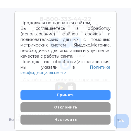
8-800-333-44-22
Продолжая пользоваться сайтом,
Звонок по России бесплатный
Вы соглашаетесь на обработку
с 9:00 до 21:00 (время московское)
(использование) файлов cookies и
пользовательских данных с помощью
метрических систем - Яндекс.Метрика,
необходимых для аналитики и улучшения
Чат с поддержкой
качества с работы сайта.
Порядок их обработки(использования)
мы указали в
Политике
конфиденциальности
.
Скачайте наше мобильное приложение
Принять
Магазины
Отклонить
2012-2026 © ООО "ВОТОНЯ". Детские товары с доставкой
Настроить
Все права защищены. Любое использование материалов возможно
только с письменного разрешения владельцев сайта.
Политика конфиденциальности