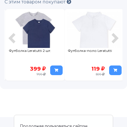
С этим товаром покупают
Футболка Leratutti 2 шт.
Футболка-поло Leratutti
399
119
799
599
Продолжая пользоваться сайтом,