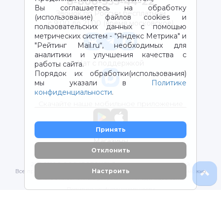
8-800-333-44-22
Вы соглашаетесь на обработку
Звонок по России бесплатный
(использование) файлов cookies и
с 9:00 до 21:00 (время московское)
пользовательских данных с помощью
метрических систем - "Яндекс Метрика" и
"Рейтинг Mail.ru“, необходимых для
аналитики и улучшения качества с
Чат с поддержкой
работы сайта.
Порядок их обработки(использования)
мы указали в
Политике
конфиденциальности
.
Скачайте наше мобильное приложение
Принять
Магазины
Отклонить
2012-2026 © ООО "ВОТОНЯ". Детские товары с доставкой
Настроить
Все права защищены. Любое использование материалов возможно
только с письменного разрешения владельцев сайта.
Политика конфиденциальности