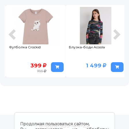
Футболка Crockid
Блузка-боди Acoola
399
1 499
799
Продолжая пользоваться сайтом,
8-800-333-44-22