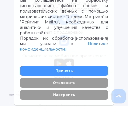
Вы соглашаетесь на обработку
Звонок по России бесплатный
(использование) файлов cookies и
с 9:00 до 21:00 (время московское)
пользовательских данных с помощью
метрических систем - "Яндекс Метрика" и
"Рейтинг Mail.ru“, необходимых для
аналитики и улучшения качества с
Чат с поддержкой
работы сайта.
Порядок их обработки(использования)
мы указали в
Политике
конфиденциальности
.
Скачайте наше мобильное приложение
Принять
Магазины
Отклонить
2012-2026 © ООО "ВОТОНЯ". Детские товары с доставкой
Настроить
Все права защищены. Любое использование материалов возможно
только с письменного разрешения владельцев сайта.
Политика конфиденциальности