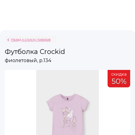
Назад к списку товаров
Футболка Crockid
фиолетовый, р.134
а
скидка
%
50%