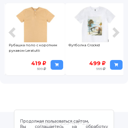
Рубашка поло с коротким
Футболка Crockid
рукавом Leratutti
419
499
599
999
Продолжая пользоваться сайтом,
8-800-333-44-22
Вы соглашаетесь на обработку