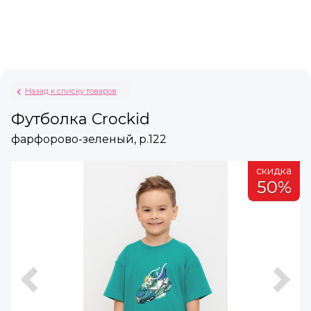
Назад к списку товаров
Футболка Crockid
фарфорово-зеленый, р.122
а
скидка
%
50%