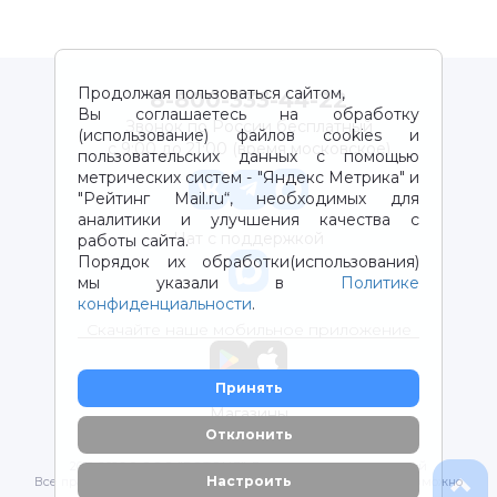
Продолжая пользоваться сайтом,
8-800-333-44-22
Вы соглашаетесь на обработку
Звонок по России бесплатный
(использование) файлов cookies и
с 9:00 до 21:00 (время московское)
пользовательских данных с помощью
метрических систем - "Яндекс Метрика" и
"Рейтинг Mail.ru“, необходимых для
аналитики и улучшения качества с
Чат с поддержкой
работы сайта.
Порядок их обработки(использования)
мы указали в
Политике
конфиденциальности
.
Скачайте наше мобильное приложение
Принять
Магазины
Отклонить
2012-2026 © ООО "ВОТОНЯ". Детские товары с доставкой
Настроить
Все права защищены. Любое использование материалов возможно
только с письменного разрешения владельцев сайта.