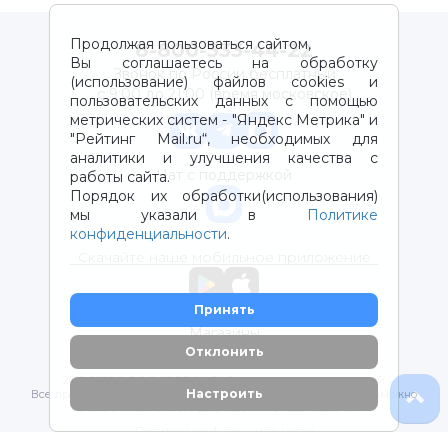
Продолжая пользоваться сайтом,
8-800-333-44-22
Вы соглашаетесь на обработку
Звонок по России бесплатный
(использование) файлов cookies и
с 9:00 до 21:00 (время московское)
пользовательских данных с помощью
метрических систем - "Яндекс Метрика" и
"Рейтинг Mail.ru“, необходимых для
аналитики и улучшения качества с
Чат с поддержкой
работы сайта.
Порядок их обработки(использования)
мы указали в
Политике
конфиденциальности
.
Скачайте наше мобильное приложение
Принять
Магазины
Отклонить
2012-2026 © ООО "ВОТОНЯ". Детские товары с доставкой
Настроить
Все права защищены. Любое использование материалов возможно
только с письменного разрешения владельцев сайта.
Политика конфиденциальности