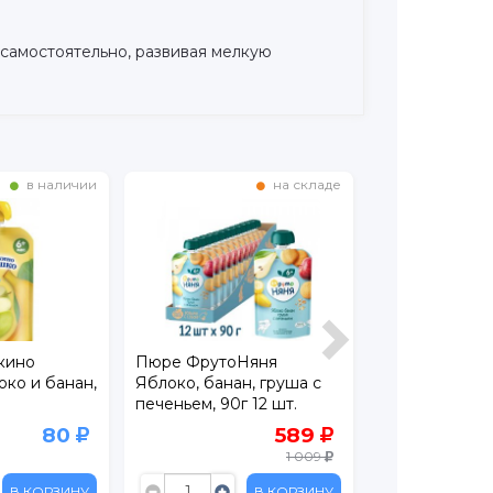
ь самостоятельно, развивая мелкую
в наличии
на складе
кино
Пюре ФрутоНяня
Пюре ФрутоН
ко и банан,
Яблоко, банан, груша с
Яблоко, груша
печеньем, 90г 12 шт.
творогом 90 г
80
589
1 009
В КОРЗИНУ
В КОРЗИНУ