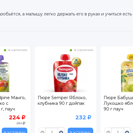
зобьётся, а малышу легко держать его в руках и учиться ест
в наличии
в наличии
lpine Манго,
Пюре Semper Яблоко,
Пюре Бабуш
ко с
клубника 90 г дойпак
Лукошко ябло
г, пауч
90 г пауч
224
232
281
В КОРЗИНУ
В КОРЗИНУ