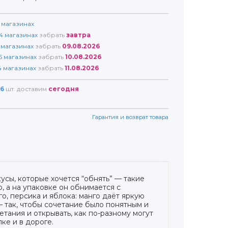
магазинах
4
магазинах
забрать
завтра
магазинах
забрать
09.08.2026
5
магазинах
забрать
10.08.2026
4
магазинах
забрать
11.08.2026
6
шт. доставим
сегодня
Гарантия и возврат товара
усы, которые хочется “обнять” — такие
, а на упаковке он обнимается с
о, персика и яблока: манго даёт яркую
— так, чтобы сочетание было понятным и
тания и открывать, как по-разному могут
ке и в дороге.