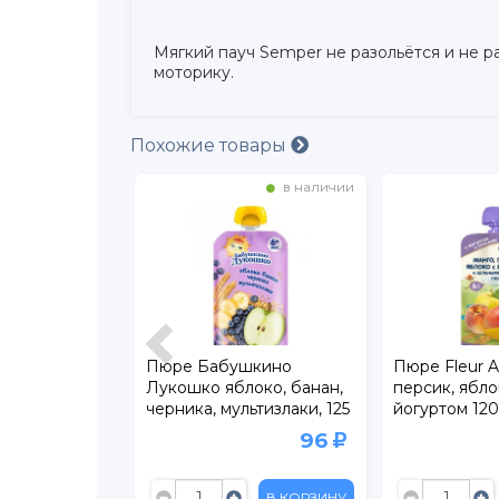
Мягкий пауч Semper не разольётся и не ра
моторику.
Похожие товары
в наличии
в наличии
 Яблоко,
Пюре Бабушкино
Пюре Fleur A
ника,
Лукошко яблоко, банан,
персик, ябло
злаки с 8
черника, мультизлаки, 125
йогуртом 120 
г пауч
85
96
109
В КОРЗИНУ
В КОРЗИНУ