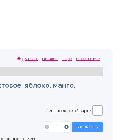
Каталог
Питание
Пюре
Пюре в пауче
овое: яблоко, манго,
Цена по детской карте
В КОРЗИНУ
усной программы