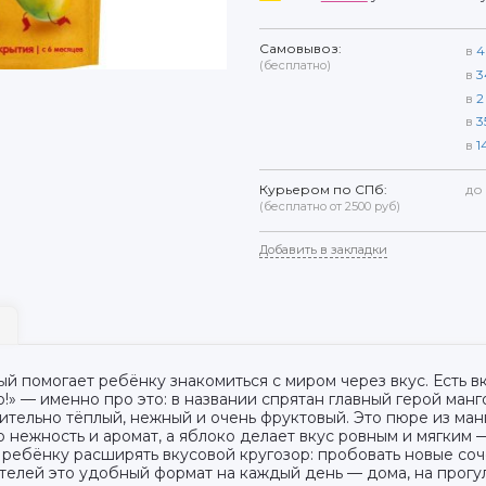
Самовывоз:
в
4
(бесплатно)
в
3
в
2
в
3
в
1
Курьером по СПб:
до
(бесплатно от 2500 руб)
Добавить в закладки
й помогает ребёнку знакомиться с миром через вкус. Есть вк
!» — именно про это: в названии спрятан главный герой манго
ительно тёплый, нежный и очень фруктовый. Это пюре из манг
 нежность и аромат, а яблоко делает вкус ровным и мягким 
ребёнку расширять вкусовой кругозор: пробовать новые соче
ителей это удобный формат на каждый день — дома, на прогул