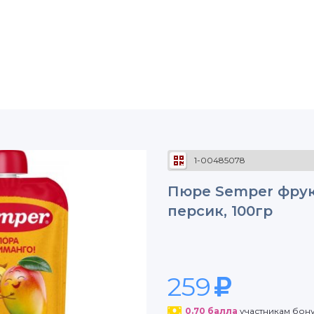
1-00485078
Пюре Semper фрукт
персик, 100гр
259
0.70
балла
участникам бон