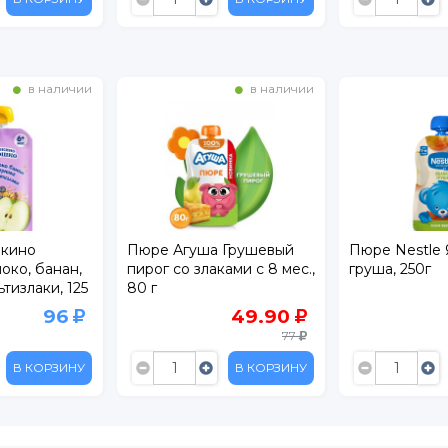
в наличии
в наличии
кино
Пюре Агуша Грушевый
Пюре Nestle 
око, банан,
пирог со злаками с 8 мес.,
груша, 250г
ьтизлаки, 125
80 г
96
49.90
77
В КОРЗИНУ
В КОРЗИНУ