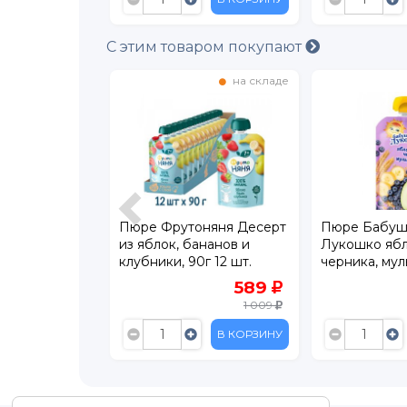
С этим товаром покупают
в наличии
на складе
o Яблоко,
Пюре Фрутоняня Десерт
Пюре Бабуш
расная
из яблок, бананов и
Лукошко ябл
6 мес., 90 г
клубники, 90г 12 шт.
черника, мул
г пауч
44.90
589
79.90
1 009
В КОРЗИНУ
В КОРЗИНУ