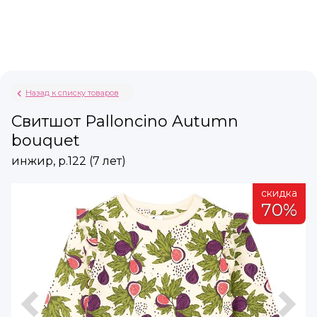
Назад к списку товаров
Свитшот Palloncino Autumn
bouquet
инжир, р.122 (7 лет)
а
скидка
%
70%