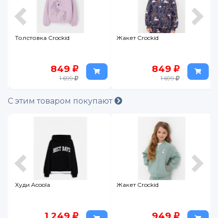
Толстовка Crockid
Жакет Crockid
849
849
1 699
1 699
С этим товаром покупают
Худи Acoola
Жакет Crockid
1 249
949