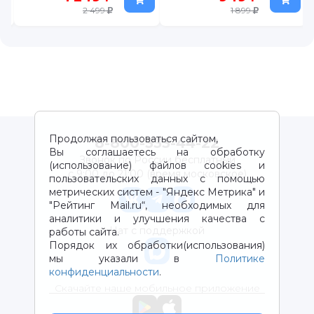
2 499
1 899
Продолжая пользоваться сайтом,
8-800-333-44-22
Вы соглашаетесь на обработку
Звонок по России бесплатный
(использование) файлов cookies и
с 9:00 до 21:00 (время московское)
пользовательских данных с помощью
метрических систем - "Яндекс Метрика" и
"Рейтинг Mail.ru“, необходимых для
аналитики и улучшения качества с
Чат с поддержкой
работы сайта.
Порядок их обработки(использования)
мы указали в
Политике
конфиденциальности
.
Скачайте наше мобильное приложение