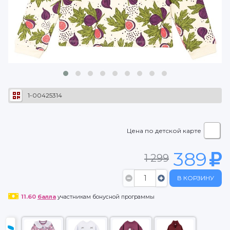
1-00425314
Цена по детской карте
389
1 299
В КОРЗИНУ
11.60
балла
участникам бонусной программы