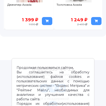
Джемпер Acoola
Толстовка Acoola
1 399
1 249
1 999
2 499
Продолжая пользоваться сайтом,
8-800-333-44-22
Вы соглашаетесь на обработку
Звонок по России бесплатный
(использование) файлов cookies и
с 9:00 до 21:00 (время московское)
пользовательских данных с помощью
метрических систем - "Яндекс Метрика" и
"Рейтинг Mail.ru“, необходимых для
аналитики и улучшения качества с
Чат с поддержкой
работы сайта.
Порядок их обработки(использования)