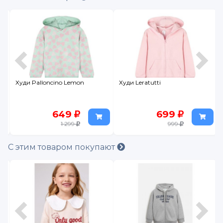
Худи Palloncino Lemon
Худи Leratutti
649
699
1 299
999
С этим товаром покупают