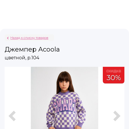
Назад к списку товаров
Джемпер Acoola
цветной, р.104
а
скидка
%
30%