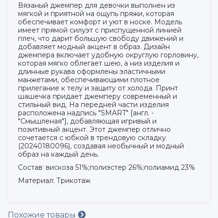
Вязаный джемпер для девочки выполнен из
мягкой и приятной на ощупь пряжи, которая
обеспечивает комфорт и уют в носке. Модель
имеет прямой силуэт с приспущенной линией
плеч, что дарит большую свободу движений и
добавляет модный акцент в образ. Дизайн
джемпера включает удобную округлую горловину,
которая мягко облегает шею, а низ изделия и
длинные рукава оформлены эластичными
манжетами, обеспечивающими плотное
прилегание к телу и защиту от холода. Принт
шашечка придает джемперу современный и
стильный вид. На передней части изделия
расположена надпись "SMART" [англ. -
"Смышленая"], добавляющая игривый и
позитивный акцент. Этот джемпер отлично
сочетается с юбкой в трендовую складку
(20240180096), создавая необычный и модный
образ на каждый день.
Состав: вискоза 51%;полиэстер 26%;полиамид 23%
Материал: Трикотаж
Похожие товары