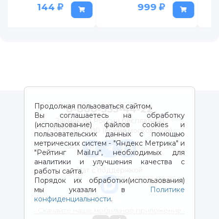
999
119
159
Продолжая пользоваться сайтом,
8-800-333-44-22
Вы соглашаетесь на обработку
Звонок по России бесплатный
(использование) файлов cookies и
с 9:00 до 21:00 (время московское)
пользовательских данных с помощью
метрических систем - "Яндекс Метрика" и
"Рейтинг Mail.ru“, необходимых для
аналитики и улучшения качества с
Чат с поддержкой
работы сайта.
Порядок их обработки(использования)
мы указали в
Политике
конфиденциальности
.
Скачайте наше мобильное приложение