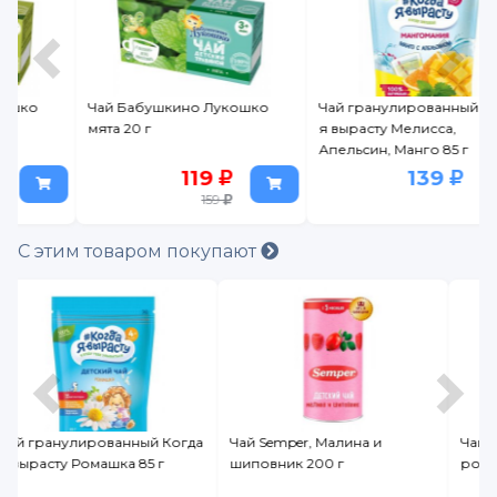
Чай Бабушкино Лукошко
Чай гранулированный Когда
мята 20 г
я вырасту Мелисса,
Апельсин, Манго 85 г
119
139
159
С этим товаром покупают
а
Чай Semper, Малина и
Чай Бабушкино Лукошко
шиповник 200 г
ромашка 20 г