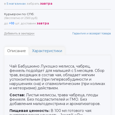
в
5
магазинах
забрать
завтра
Курьером по СПб:
(бесплатно от 2500 руб)
до
>10
шт. доставим
завтра
Добавить в закладки
Гарантия и возврат товара
Описание
Характеристики
Чай Бабушкино Лукошко мелисса, чабрец,
фенхель подойдет для малышей с 5 месяцев. Сбор
трав, входящих в состав чая, обладает мягким
успокоительным (при гипервозбудимости и
нарушениях сна) и спазмолитическим (при коликах
и метеоризме) действием.
Состав:
Листья мелиссы, трава чабреца, плоды
фенхеля. Без подсластителей и ГМО. Без
добавления мальтодекстрина и ароматизаторов.
Пищевая ценность:
В 100 мл готового чая:
энергетическая ценность - 1ккал/4 кДж.