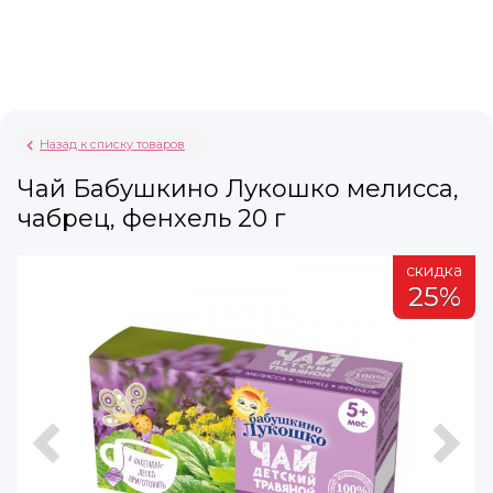
Назад к списку товаров
Чай Бабушкино Лукошко мелисса,
чабрец, фенхель 20 г
а
скидка
%
25%