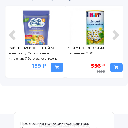
Чай гранулированный Когда
Чай Hipp детский из
я вырасту Спокойный
ромашки 200 г
животик Яблоко, фенхель,
ромашка, липовый цвет 85г
159
556
925
Продолжая пользоваться сайтом,
8-800-333-44-22