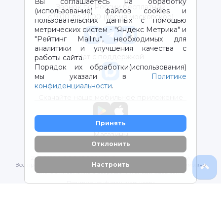
Вы соглашаетесь на обработку
Звонок по России бесплатный
(использование) файлов cookies и
с 9:00 до 21:00 (время московское)
пользовательских данных с помощью
метрических систем - "Яндекс Метрика" и
"Рейтинг Mail.ru“, необходимых для
аналитики и улучшения качества с
Чат с поддержкой
работы сайта.
Порядок их обработки(использования)
мы указали в
Политике
конфиденциальности
.
Скачайте наше мобильное приложение
Принять
Магазины
Отклонить
2012-2026 © ООО "ВОТОНЯ". Детские товары с доставкой
Настроить
Все права защищены. Любое использование материалов возможно
только с письменного разрешения владельцев сайта.
Политика конфиденциальности