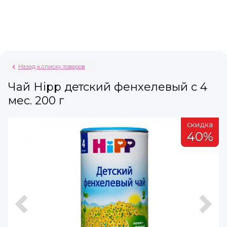
Назад к списку товаров
Чай Hipp детский фенхелевый с 4
мес. 200 г
а
скидка
%
40%