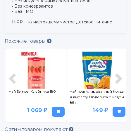
• Без искусственных ароматизаторов
• Без консервантов
• Без ГМО
HiPP - по-настоящему чистое детское питание.
Похожие товары
ой
Чай Semper Клубника 180 г
Чай гранулированный Когда
я вырасту Облепиха с медом
85 г
1 069
149
С этим товаром покупают