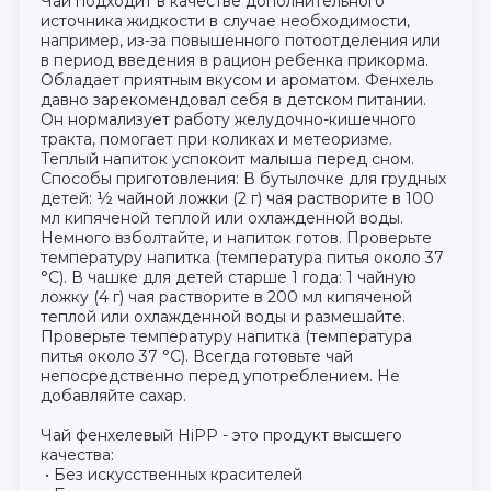
Чай подходит в качестве дополнительного
источника жидкости в случае необходимости,
например, из-за повышенного потоотделения или
в период введения в рацион ребенка прикорма.
Обладает приятным вкусом и ароматом. Фенхель
давно зарекомендовал себя в детском питании.
Он нормализует работу желудочно-кишечного
тракта, помогает при коликах и метеоризме.
Теплый напиток успокоит малыша перед сном.
Способы приготовления: В бутылочке для грудных
детей: ½ чайной ложки (2 г) чая растворите в 100
мл кипяченой теплой или охлажденной воды.
Немного взболтайте, и напиток готов. Проверьте
температуру напитка (температура питья около 37
°C). В чашке для детей старше 1 года: 1 чайную
ложку (4 г) чая растворите в 200 мл кипяченой
теплой или охлажденной воды и размешайте.
Проверьте температуру напитка (температура
питья около 37 °C). Всегда готовьте чай
непосредственно перед употреблением. Не
добавляйте сахар.
Чай фенхелевый HiPP - это продукт высшего
качества:
• Без искусственных красителей