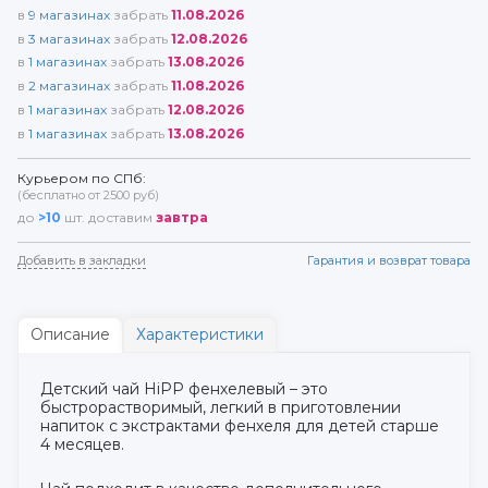
в
9
магазинах
забрать
11.08.2026
в
3
магазинах
забрать
12.08.2026
в
1
магазинах
забрать
13.08.2026
в
2
магазинах
забрать
11.08.2026
в
1
магазинах
забрать
12.08.2026
в
1
магазинах
забрать
13.08.2026
Курьером по СПб:
(бесплатно от 2500 руб)
до
>10
шт. доставим
завтра
Добавить в закладки
Гарантия и возврат товара
Описание
Характеристики
Детский чай HiPP фенхелевый – это
быстрорастворимый, легкий в приготовлении
напиток с экстрактами фенхеля для детей старше
4 месяцев.