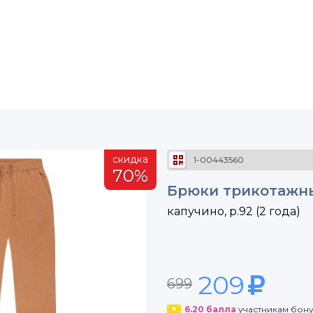
скидка
1-00443560
70%
Брюки трикотажны
капучино, р.92 (2 года)
209
699
6.20
балла
участникам бон