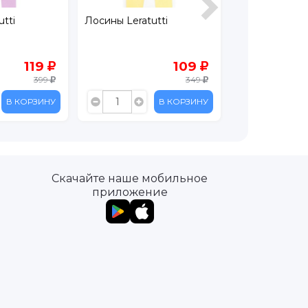
tti
Лосины Leratutti
Брюки Leratut
119
109
399
349
В КОРЗИНУ
В КОРЗИНУ
Скачайте наше мобильное
приложение