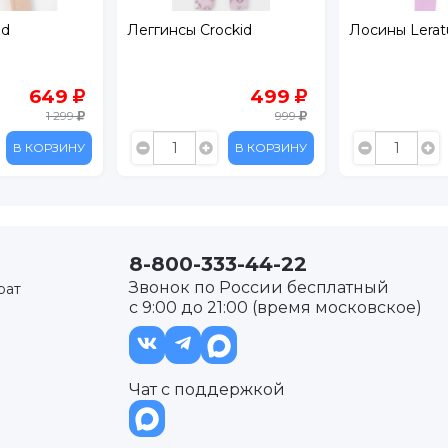
id
Леггинсы Crockid
Лосины Leratu
649
499
1 299
999
В КОРЗИНУ
В КОРЗИНУ
8-800-333-44-22
Звонок по России бесплатный
рат
с 9:00 до 21:00 (время московское)
Чат с поддержкой