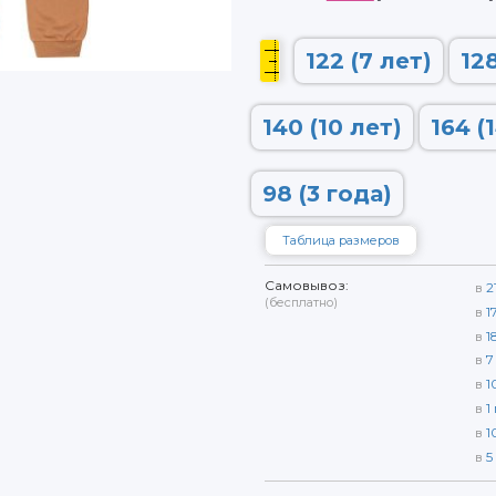
122 (7 лет)
128
140 (10 лет)
164 (
98 (3 года)
Таблица размеров
Самовывоз:
в
2
(бесплатно)
в
1
в
1
в
7
в
1
в
1
в
1
в
5