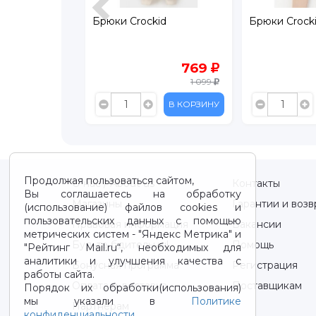
la
Брюки Crockid
Брюки Crock
1 799
769
1 099
В КОРЗИНУ
В КОРЗИНУ
Продолжая пользоваться сайтом,
О нас / About us
Контакты
Вы соглашаетесь на обработку
Магазины
Гарантии и возв
(использование) файлов cookies и
пользовательских данных с помощью
Правовая информация
Вакансии
метрических систем - "Яндекс Метрика" и
Будьте бдительны!
Помощь
"Рейтинг Mail.ru“, необходимых для
аналитики и улучшения качества с
Бонусная программа
Регистрация
работы сайта.
Оплата и доставка
Поставщикам
Порядок их обработки(использования)
мы указали в
Политике
Партнерам
конфиденциальности
.