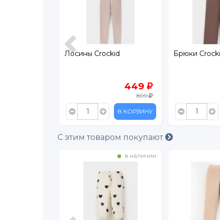
tti
Лосины Crockid
Брюки Crock
489
449
699
899
В КОРЗИНУ
В КОРЗИНУ
С этим товаром покупают
в наличии
в наличии