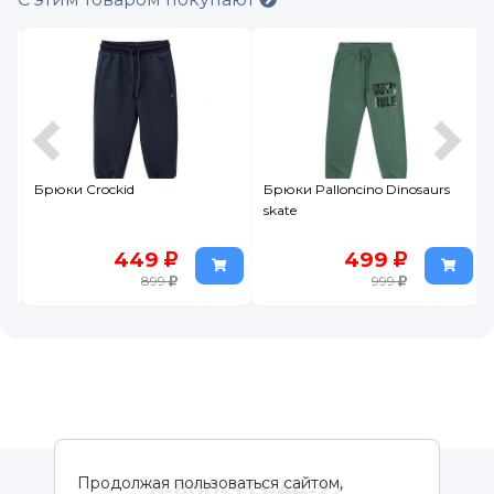
d
Брюки Crockid
Брюки Palloncino Dinosaurs
skate
449
499
899
999
Продолжая пользоваться сайтом,
8-800-333-44-22