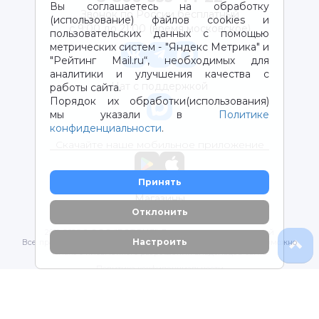
Вы соглашаетесь на обработку
Звонок по России бесплатный
(использование) файлов cookies и
с 9:00 до 21:00 (время московское)
пользовательских данных с помощью
метрических систем - "Яндекс Метрика" и
"Рейтинг Mail.ru“, необходимых для
аналитики и улучшения качества с
Чат с поддержкой
работы сайта.
Порядок их обработки(использования)
мы указали в
Политике
конфиденциальности
.
Скачайте наше мобильное приложение
Принять
Магазины
Отклонить
2012-2026 © ООО "ВОТОНЯ". Детские товары с доставкой
Настроить
Все права защищены. Любое использование материалов возможно
только с письменного разрешения владельцев сайта.
Политика конфиденциальности