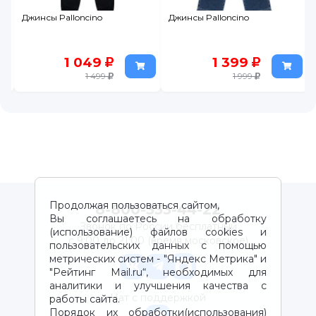
Джинсы Palloncino
Джинсы Palloncino
1 049
1 399
1 499
1 999
Продолжая пользоваться сайтом,
8-800-333-44-22
Вы соглашаетесь на обработку
Звонок по России бесплатный
(использование) файлов cookies и
с 9:00 до 21:00 (время московское)
пользовательских данных с помощью
метрических систем - "Яндекс Метрика" и
"Рейтинг Mail.ru“, необходимых для
аналитики и улучшения качества с
Чат с поддержкой
работы сайта.
Порядок их обработки(использования)