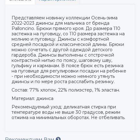
Представляем новинку коллекции Осень-зима
2022-2023 джинсы для мальчика от бренда
Palloncino. Брюки прямого кроя. До размера 110
застежка на пуговицу, со 110 размера застежка на
молнию и пуговицу. Джинсы с комфортной
средней посадкой и классической длины. Брюки
можно сочетать с другой одеждой детского
гардероба. Джинсы выполнены с отстрочкой
контрастной нитью по поясу, шаговому шву,
гульфику и карманам. В поясе брюк есть резинка
на пуговице для регулировки посадки на ребенке
- при необходимости можно немного утянуть
джинсы и по мере роста расслабить резинку.
Состав: 77% хлопок, 22% полиэстер, 1% эластан.
Материал: джинса
Рекомендуемый уход: деликатная стирка при
температуре воды не выше 30 градусов, режим
отжима на минимальных оборотах. Не отбеливать.
Рекомендуем Вам