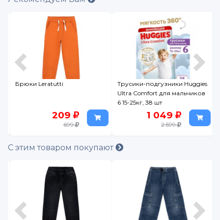
ый
Брюки Leratutti
Трусики-подгузники Huggies
Ultra Comfort для мальчиков
6 15-25кг, 38 шт
209
1 049
699
2 599
С этим товаром покупают