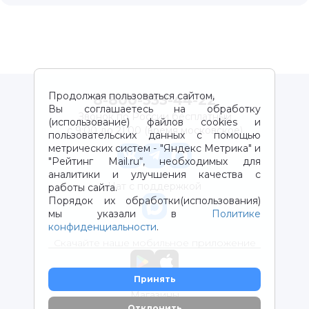
Продолжая пользоваться сайтом,
8-800-333-44-22
Вы соглашаетесь на обработку
Звонок по России бесплатный
(использование) файлов cookies и
с 9:00 до 21:00 (время московское)
пользовательских данных с помощью
метрических систем - "Яндекс Метрика" и
"Рейтинг Mail.ru“, необходимых для
аналитики и улучшения качества с
Чат с поддержкой
работы сайта.
Порядок их обработки(использования)
мы указали в
Политике
конфиденциальности
.
Скачайте наше мобильное приложение
Принять
Магазины
Отклонить