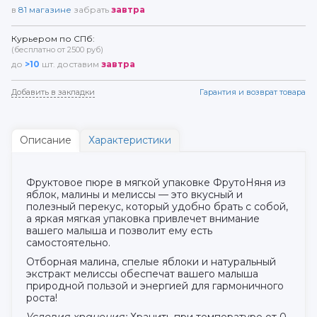
в
81
магазине
забрать
завтра
Курьером по СПб:
(бесплатно от 2500 руб)
до
>10
шт. доставим
завтра
Добавить в закладки
Гарантия и возврат товара
Описание
Характеристики
Фруктовое пюре в мягкой упаковке ФрутоНяня из
яблок, малины и мелиссы — это вкусный и
полезный перекус, который удобно брать с собой,
а яркая мягкая упаковка привлечет внимание
вашего малыша и позволит ему есть
самостоятельно.
Отборная малина, спелые яблоки и натуральный
экстракт мелиссы обеспечат вашего малыша
природной пользой и энергией для гармоничного
роста!
Условия хранения:
Хранить при температуре от 0