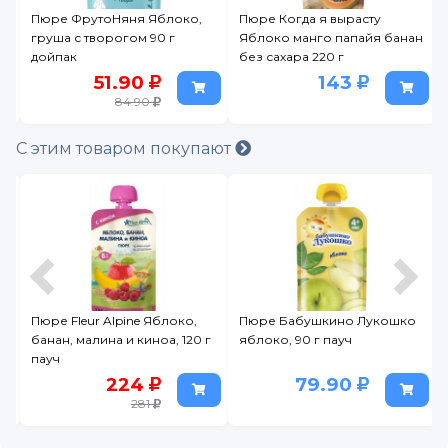
Пюре ФрутоНяня Яблоко,
Пюре Когда я вырасту
груша с творогом 90 г
Яблоко манго папайя банан
дойпак
без сахара 220 г
51.90
143
84.90
С этим товаром покупают
Пюре Fleur Alpine Яблоко,
Пюре Бабушкино Лукошко
банан, малина и киноа, 120 г
яблоко, 90 г пауч
пауч
224
79.90
281