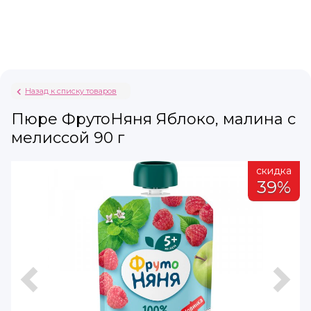
Назад к списку товаров
Пюре ФрутоНяня Яблоко, малина с
мелиссой 90 г
а
скидка
%
39%