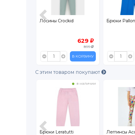
oncino
Лосины Crockid
Брюки Pallon
kle
299
629
599
899
В КОРЗИНУ
В КОРЗИНУ
С этим товаром покупают
в наличии
в наличии
utti
Брюки Leratutti
Леггинсы Ac