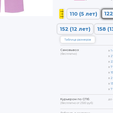
122
110 (5 лет)
152 (12 лет)
158 (1
Таблица размеров
Самовывоз:
в
1
(бесплатно)
в
2
в
2
в
7
в
1
в
2
в
1
в
7
Курьером по СПб:
до
(бесплатно от 2500 руб)