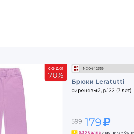
скидка
1-00442359
70%
Брюки Leratutti
сиреневый, р.122 (7 лет)
179
599
5.30
балла
участникам бон