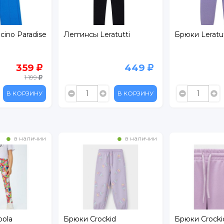
cino Paradise
Леггинсы Leratutti
Брюки Leratut
359
449
1 199
В КОРЗИНУ
В КОРЗИНУ
в наличии
в наличии
oola
Брюки Crockid
Брюки Crocki