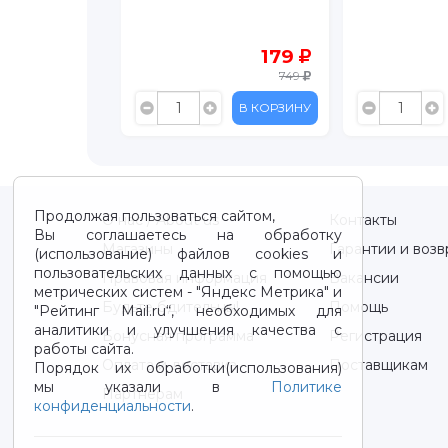
119
179
399
749
В КОРЗИНУ
В КОРЗИНУ
Продолжая пользоваться сайтом,
О нас / About us
Контакты
Вы соглашаетесь на обработку
Магазины
Гарантии и возв
(использование) файлов cookies и
пользовательских данных с помощью
Правовая информация
Вакансии
метрических систем - "Яндекс Метрика" и
Будьте бдительны!
Помощь
"Рейтинг Mail.ru“, необходимых для
аналитики и улучшения качества с
Бонусная программа
Регистрация
работы сайта.
Оплата и доставка
Поставщикам
Порядок их обработки(использования)
мы указали в
Политике
Партнерам
конфиденциальности
.