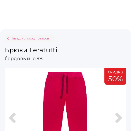
Назад к списку товаров
Брюки Leratutti
бордовый, р.98
а
скидка
%
50%