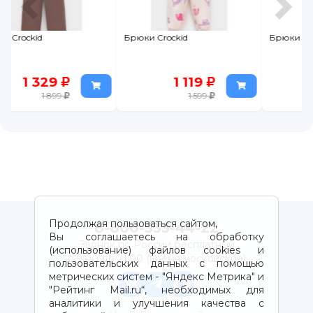
Брюки Crockid
Брюки Leratutti
1 119
599
1 599
Продолжая пользоваться сайтом,
8-800-333-44-22
Вы соглашаетесь на обработку
Звонок по России бесплатный
(использование) файлов cookies и
с 9:00 до 21:00 (время московское)
пользовательских данных с помощью
метрических систем - "Яндекс Метрика" и
"Рейтинг Mail.ru“, необходимых для
аналитики и улучшения качества с