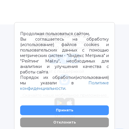
Продолжая пользоваться сайтом,
8-800-333-44-22
Вы соглашаетесь на обработку
Звонок по России бесплатный
(использование) файлов cookies и
с 9:00 до 21:00 (время московское)
пользовательских данных с помощью
метрических систем - "Яндекс Метрика" и
"Рейтинг Mail.ru“, необходимых для
аналитики и улучшения качества с
Чат с поддержкой
работы сайта.
Порядок их обработки(использования)
мы указали в
Политике
конфиденциальности
.
Скачайте наше мобильное приложение
Принять
Магазины
Отклонить