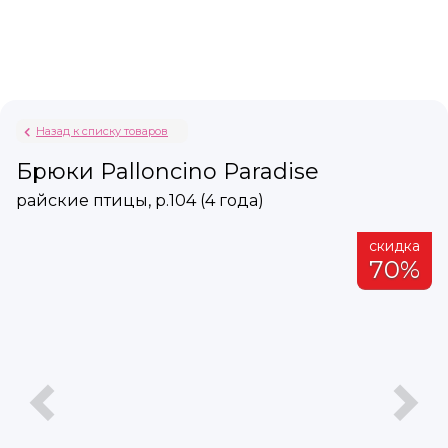
Назад к списку товаров
Брюки Palloncino Paradise
райские птицы, р.104 (4 года)
а
скидка
%
70%