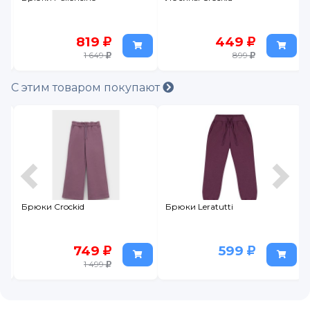
819
449
1 649
899
С этим товаром покупают
Брюки Crockid
Брюки Leratutti
749
599
1 499