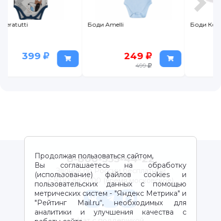
Боди Amelli
Боди Котмаркот Уют
249
339
499
679
Продолжая пользоваться сайтом,
8-800-333-44-22
Вы соглашаетесь на обработку
Звонок по России бесплатный
(использование) файлов cookies и
с 9:00 до 21:00 (время московское)
пользовательских данных с помощью
метрических систем - "Яндекс Метрика" и
"Рейтинг Mail.ru“, необходимых для
аналитики и улучшения качества с
Чат с поддержкой