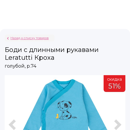
Назад к списку товаров
Боди с длинными рукавами
Leratutti Кроха
голубой, р.74
а
скидка
51%