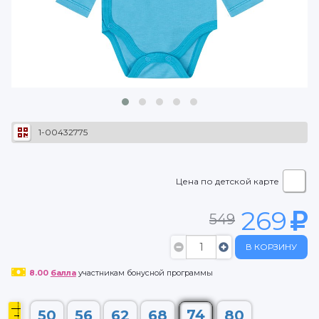
1-00432775
Цена по детской карте
269
549
В КОРЗИНУ
8.00
балла
участникам бонусной программы
74
50
56
62
68
80