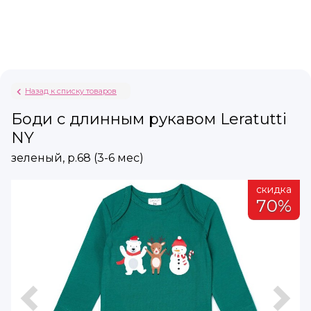
Назад к списку товаров
Боди с длинным рукавом Leratutti
NY
зеленый, р.68 (3-6 мес)
а
скидка
%
70%