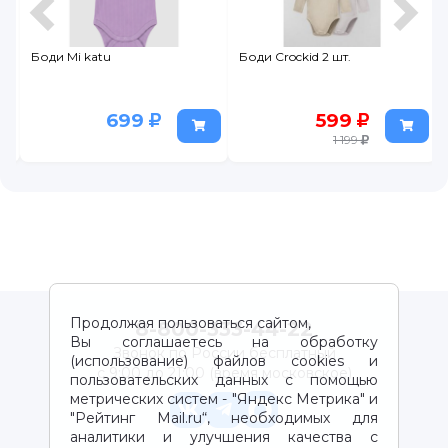
Боди Mi katu
Боди Crockid 2 шт.
699
599
1 199
Продолжая пользоваться сайтом,
8-800-333-44-22
Вы соглашаетесь на обработку
Звонок по России бесплатный
(использование) файлов cookies и
с 9:00 до 21:00 (время московское)
пользовательских данных с помощью
метрических систем - "Яндекс Метрика" и
"Рейтинг Mail.ru“, необходимых для
аналитики и улучшения качества с