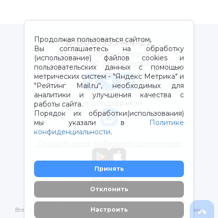
Продолжая пользоваться сайтом,
8-800-333-44-22
Вы соглашаетесь на обработку
Звонок по России бесплатный
(использование) файлов cookies и
с 9:00 до 21:00 (время московское)
пользовательских данных с помощью
метрических систем - "Яндекс Метрика" и
"Рейтинг Mail.ru“, необходимых для
аналитики и улучшения качества с
Чат с поддержкой
работы сайта.
Порядок их обработки(использования)
мы указали в
Политике
конфиденциальности
.
Скачайте наше мобильное приложение
Принять
Магазины
Отклонить
2012-2026 © ООО "ВОТОНЯ". Детские товары с доставкой
Настроить
Все права защищены. Любое использование материалов возможно
только с письменного разрешения владельцев сайта.