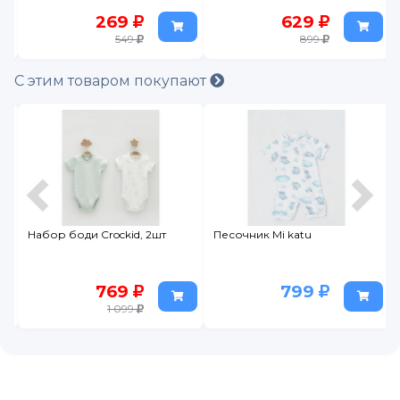
269
629
549
899
С этим товаром покупают
Набор боди Crockid, 2шт
Песочник Mi katu
769
799
1 099