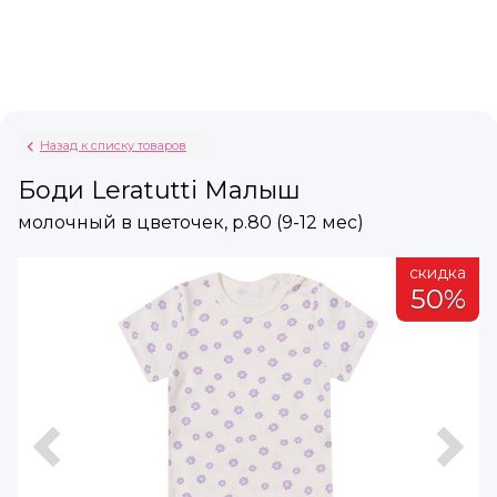
Назад к списку товаров
Боди Leratutti Малыш
молочный в цветочек, р.80 (9-12 мес)
а
скидка
%
50%