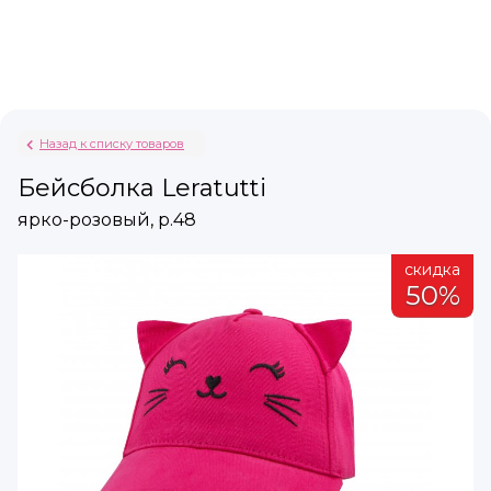
Назад к списку товаров
Бейсболка Leratutti
ярко-розовый, р.48
а
скидка
%
50%