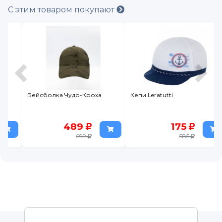
С этим товаром покупают
Бейсболка Чудо-Кроха
Кепи Leratutti
489
175
699
585