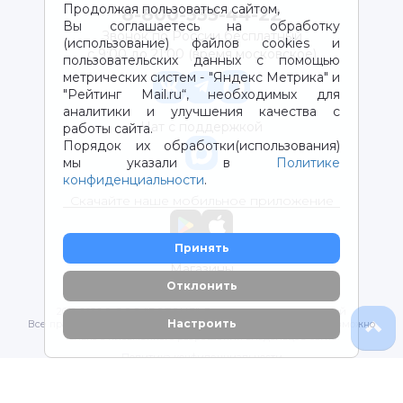
Продолжая пользоваться сайтом,
8-800-333-44-22
Вы соглашаетесь на обработку
Звонок по России бесплатный
(использование) файлов cookies и
с 9:00 до 21:00 (время московское)
пользовательских данных с помощью
метрических систем - "Яндекс Метрика" и
"Рейтинг Mail.ru“, необходимых для
аналитики и улучшения качества с
Чат с поддержкой
работы сайта.
Порядок их обработки(использования)
мы указали в
Политике
конфиденциальности
.
Скачайте наше мобильное приложение
Принять
Магазины
Отклонить
2012-2026 © ООО "ВОТОНЯ". Детские товары с доставкой
Настроить
Все права защищены. Любое использование материалов возможно
только с письменного разрешения владельцев сайта.
Политика конфиденциальности