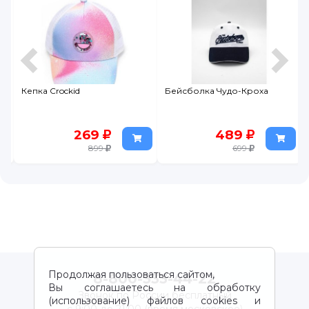
Кепка Crockid
Бейсболка Чудо-Кроха
269
489
899
699
Продолжая пользоваться сайтом,
8-800-333-44-22
Вы соглашаетесь на обработку
Звонок по России бесплатный
(использование) файлов cookies и