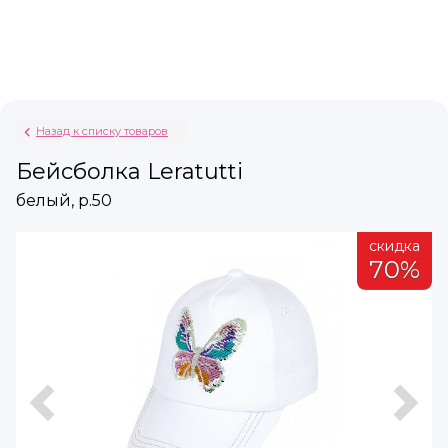
Назад к списку товаров
Бейсболка Leratutti
белый, р.50
а
скидка
%
70%