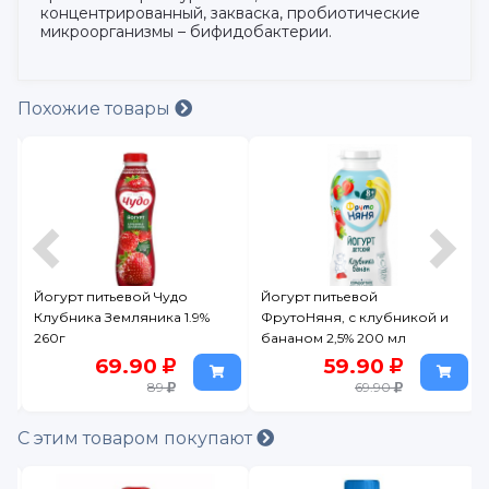
концентрированный, закваска, пробиотические
микроорганизмы – бифидобактерии.
Похожие товары
итьевой Чудо
Йогурт питьевой
Йогурт питьев
 Земляника 1.9%
ФрутоНяня, с клубникой и
Ягодное Моро
бананом 2,5% 200 мл
260г
69.90
59.90
69.
89
69.90
С этим товаром покупают