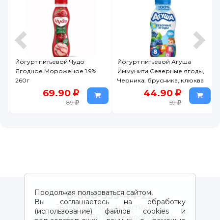
Йогурт питьевой Чудо
Йогурт питьевой Агуша
Ягодное Мороженое 1.9%
Иммунити Северные ягоды,
260г
Черника, брусника, клюква
2,7% 180 г
69.90
44.90
89
59
Продолжая пользоваться сайтом,
8-800-333-44-22
Вы соглашаетесь на обработку
Звонок по России бесплатный
(использование) файлов cookies и
с 9:00 до 21:00 (время московское)