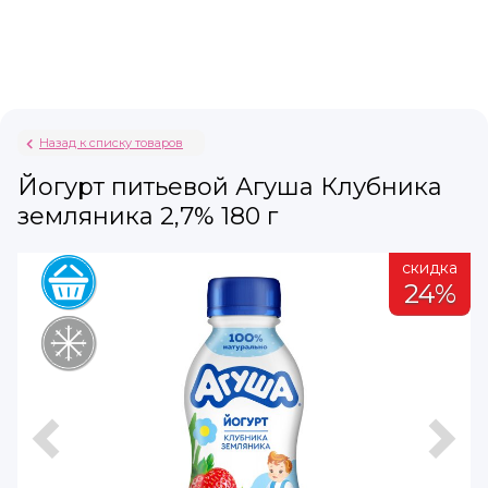
Назад к списку товаров
Йогурт питьевой Агуша Клубника
земляника 2,7% 180 г
а
скидка
%
24%