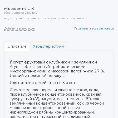
Курьером по СПб:
(бесплатно от 2500 руб)
недоступно. можно оформить только самовывоз
Добавить в закладки
Гарантия и возврат товара
Описание
Характеристики
Йогурт фруктовый с клубникой и земляникой
Агуша, обогащенный пробиотическими
микроорганизмами, с массовой долей жира 2,7 %.
Лёгкий и полезный перекус.
Для питания детей старше 3-х лет.
Состав:
молоко нормализованное, сахар, вода,
пюре клубничное концентрированное, крахмал
кукурузный (А*), загуститель – пектины (В*), сок
земляничный концентрированный, сок из черной
моркови концентрированный, сок из
черноплодной рябины концентрированный,
ароматизатор натуральный, сок лимонный