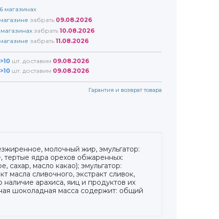
6
магазинах
магазине
забрать
09.08.2026
магазинах
забрать
10.08.2026
магазине
забрать
11.08.2026
>10
шт. доставим
09.08.2026
>10
шт. доставим
09.08.2026
Гарантия и возврат товара
езжиренное, молочный жир, эмульгатор:
е, тертые ядра орехов обжаренных:
 сахар, масло какао); эмульгатор:
кт масла сливочного, экстракт сливок,
 наличие арахиса, яиц и продуктов их
мная шоколадная масса содержит: общий