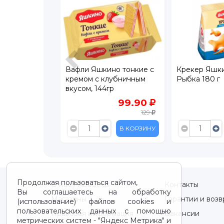
обное
Вафли Яшкино тонкие с
Крекер Яшки
омашнее с
кремом с клубничным
Рыбка 180 г
17 г
вкусом, 144гр
124
99.90
139
129
В КОРЗИНУ
В КОРЗИНУ
Продолжая пользоваться сайтом,
О нас / About us
Контакты
Вы соглашаетесь на обработку
Магазины
Гарантии и возв
(использование) файлов cookies и
пользовательских данных с помощью
Правовая информация
Вакансии
метрических систем - "Яндекс Метрика" и