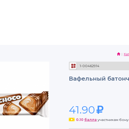
Ка
1-00462914
Вафельный батончи
41.90
0.10
балла
участникам бон