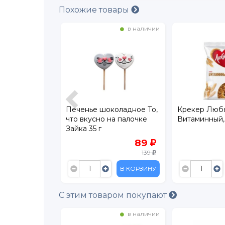
Похожие товары
в наличии
в наличии
но тонкие с
Печенье шоколадное То,
Крекер Любя
очным
что вкусно на палочке
Витаминный,
гр
Зайка 35 г
99.90
89
129
139
В КОРЗИНУ
В КОРЗИНУ
С этим товаром покупают
в наличии
в наличии