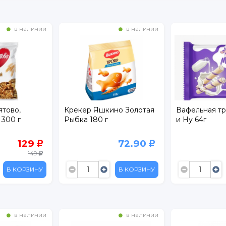
в наличии
в наличии
тово,
Крекер Яшкино Золотая
Вафельная т
 300 г
Рыбка 180 г
и Ну 64г
129
72.90
149
В КОРЗИНУ
В КОРЗИНУ
в наличии
в наличии