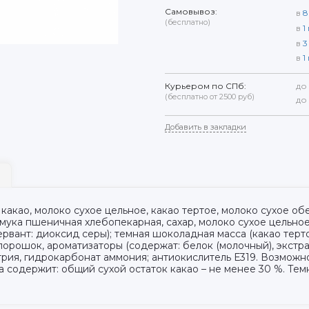
Самовывоз:
в
8
(бесплатно)
в
1
в
3
в
1
Курьером по СПб:
до
(бесплатно от 2500 руб)
до
Добавить в закладки
какао, молоко сухое цельное, какао тертое, молоко сухое об
; мука пшеничная хлебопекарная, сахар, молоко сухое цельно
вант: диоксид серы); темная шоколадная масса (какао тертое,
-порошок, ароматизаторы (содержат: белок (молочный), экстра
трия, гидрокарбонат аммония; антиокислитель Е319. Возможно
 содержит: общий сухой остаток какао – не менее 30 %. Те