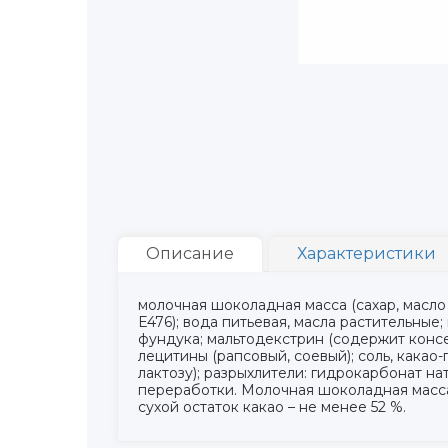
Описание
Характеристики
молочная шоколадная масса (сахар, масло 
Е476); вода питьевая, масла растительные
фундука; мальтодекстрин (содержит консер
лецитины (рапсовый, соевый); соль, какао
лактозу); разрыхлители: гидрокарбонат на
переработки. Молочная шоколадная масса
сухой остаток какао – не менее 52 %.