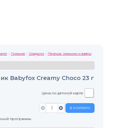
талог
Питание
Сладости
Печенье, пряники и вафли
к Babyfox Creamy Choco 23 г
Цена по детской карте
В КОРЗИНУ
усной программы