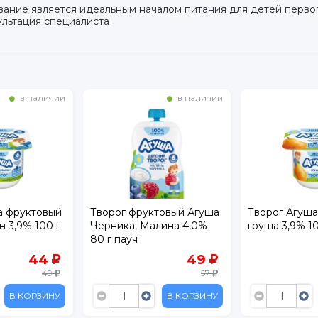
е является идеальным началом питания для детей первого 
льтация специалиста
в наличии
в наличии
товый Агуша
Творог Агуша фруктовый
Биотворог Фр
лина 4,0%
груша 3,9% 100 г
лесными ягод
100 г
49
44
57
49
В КОРЗИНУ
В КОРЗИНУ