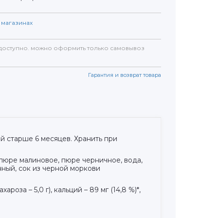
магазинах
доступно. можно оформить только самовывоз
Гарантия и возврат товара
й старше 6 месяцев. Хранить при
 пюре малиновое, пюре черничное, вода,
нный, сок из черной моркови
ароза – 5,0 г), кальций – 89 мг (14,8 %)*,