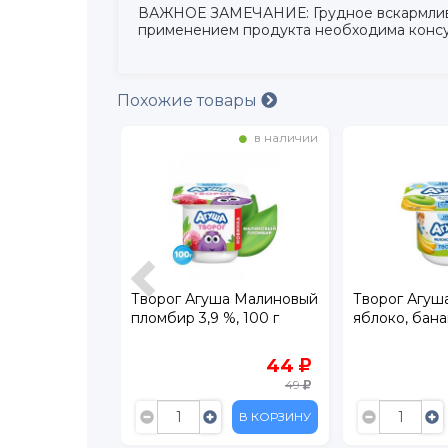
ВАЖНОЕ ЗАМЕЧАНИЕ: Грудное вскармливани
применением продукта необходима консу
Похожие товары
в наличии
в наличии
ша Малиновый
Творог Агуша фруктовый
Творог фрук
%, 100 г
яблоко, банан 3,9% 100 г
Черника, Ма
80 г пауч
44
44
49
49
В КОРЗИНУ
В КОРЗИНУ