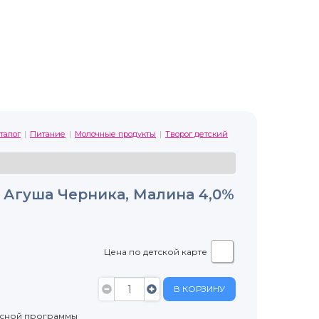
талог
Питание
Молочные продукты
Творог детский
 Агуша Черника, Малина 4,0%
Цена по детской карте
В КОРЗИНУ
усной программы