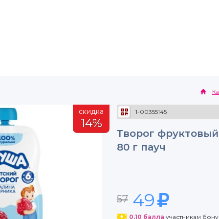
Ка
скидка
1-00355145
14%
Творог фруктовый
80 г пауч
49
57
0.10
балла
участникам бон