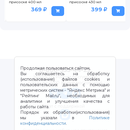
присоске 400 мл
присоске 430 мл
369
399
Продолжая пользоваться сайтом,
8-800-333-44-22
Вы соглашаетесь на обработку
Звонок по России бесплатный
(использование) файлов cookies и
с 9:00 до 21:00 (время московское)
пользовательских данных с помощью
метрических систем - "Яндекс Метрика" и
"Рейтинг Mail.ru“, необходимых для
аналитики и улучшения качества с
Чат с поддержкой
работы сайта.
Порядок их обработки(использования)
мы указали в
Политике
конфиденциальности
.
Скачайте наше мобильное приложение