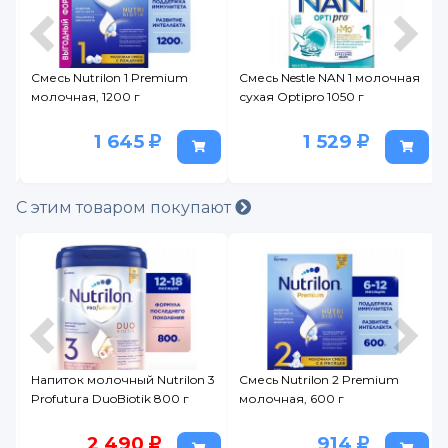
 3
Смесь Nutrilon 1 Premium
Смесь Nestle NAN 1 молочная
молочная, 1200 г
сухая Optipro 1050 г
1 645
1 529
С этим товаром покупают
 3
Напиток молочный Nutrilon 3
Смесь Nutrilon 2 Premium
Profutura DuoBiotik 800 г
молочная, 600 г
2 490
914