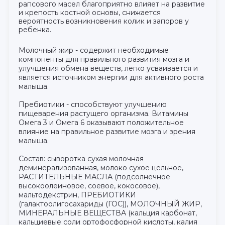
рапсового масел благоприятно влияет на развитие
и крепость костной основы, снижается
вероятность возникновения колик и запоров у
ребенка.
Молочный жир - содержит необходимые
компоненты для правильного развития мозга и
улучшения обмена веществ, легко усваивается и
является источником энергии для активного роста
малыша.
Пребиотики - способствуют улучшению
пищеварения растущего организма. Витамины
Омега 3 и Омега 6 оказывают положительное
влияние на правильное развитие мозга и зрения
малыша.
Состав: сыворотка сухая молочная
деминерализованная, молоко сухое цельное,
РАСТИТЕЛЬНЫЕ МАСЛА (подсолнечное
высокоолеиновое, соевое, кокосовое),
мальтодекстрин, ПРЕБИОТИКИ
(галактоолигосахариды (ГОС)), МОЛОЧНЫЙ ЖИР,
МИНЕРАЛЬНЫЕ ВЕЩЕСТВА (кальция карбонат,
кальциевые соли ортофосфорной кислоты, калия