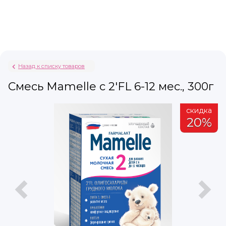
Назад к списку товаров
Смесь Mamelle с 2'FL 6-12 мес., 300г
а
скидка
%
20%