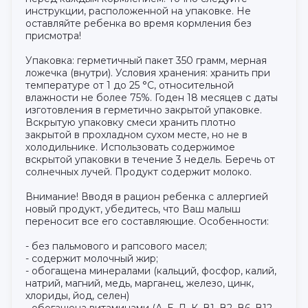
инструкции, расположенной на упаковке. Не
оставляйте ребенка во время кормления без
присмотра!
Упаковка: герметичный пакет 350 грамм, мерная
ложечка (внутри). Условия хранения: хранить при
температуре от 1 до 25 °С, относительной
влажности не более 75%. Годен 18 месяцев с даты
изготовления в герметично закрытой упаковке.
Вскрытую упаковку смеси хранить плотно
закрытой в прохладном сухом месте, но не в
холодильнике. Использовать содержимое
вскрытой упаковки в течение 3 недель. Беречь от
солнечных лучей. Продукт содержит молоко.
Внимание! Вводя в рацион ребенка с аллергией
новый продукт, убедитесь, что Ваш малыш
переносит все его составляющие. Особенности:
- без пальмового и рапсового масел;
- содержит молочный жир;
- обогащена минералами (кальций, фосфор, калий,
натрий, магний, медь, марганец, железо, цинк,
хлориды, йод, селен)
- обогащена витаминами (А, Е, Д, К, В1, В2, В6, В12,