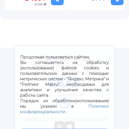
2 929
Продолжая пользоваться сайтом,
8-800-333-44-22
Вы соглашаетесь на обработку
Звонок по России бесплатный
(использование) файлов cookies и
с 9:00 до 21:00 (время московское)
пользовательских данных с помощью
метрических систем - "Яндекс Метрика" и
"Рейтинг Mail.ru“, необходимых для
аналитики и улучшения качества с
Чат с поддержкой
работы сайта.
Порядок их обработки(использования)
мы указали в
Политике
конфиденциальности
.
Скачайте наше мобильное приложение