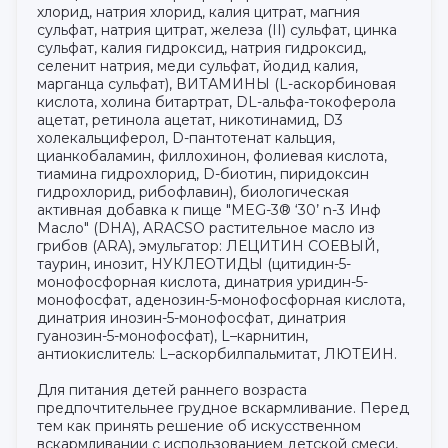
хлорид, натрия хлорид, калия цитрат, магния
сульфат, натрия цитрат, железа (II) сульфат, цинка
сульфат, калия гидроксид, натрия гидроксид,
селенит натрия, меди сульфат, йодид калия,
марганца сульфат), ВИТАМИНЫ (L-аскорбиновая
кислота, холина битартрат, DL-альфа-токоферола
ацетат, ретинола ацетат, никотинамид, D3
холекальциферол, D-пантотенат кальция,
цианкобаламин, филлохинон, фолиевая кислота,
тиамина гидрохлорид, D-биотин, пиридоксин
гидрохлорид, рибофлавин), биологическая
активная добавка к пище "MEG-3® ‘30’ n-3 Инф
Масло" (DHA), ARACSO растительное масло из
грибов (ARA), эмульгатор: ЛЕЦИТИН СОЕВЫЙ,
таурин, инозит, НУКЛЕОТИДЫ (цитидин-5-
монофосфорная кислота, динатрия уридин-5-
монофосфат, аденозин-5-монофосфорная кислота,
динатрия инозин-5-монофосфат, динатрия
гуанозин-5-монофосфат), L–карнитин,
антиокислитель: L–аскорбилпальмитат, ЛЮТЕИН.
Для питания детей раннего возраста
предпочтительнее грудное вскармливание. Перед
тем как принять решение об искусственном
вскармливании с использованием детской смеси,