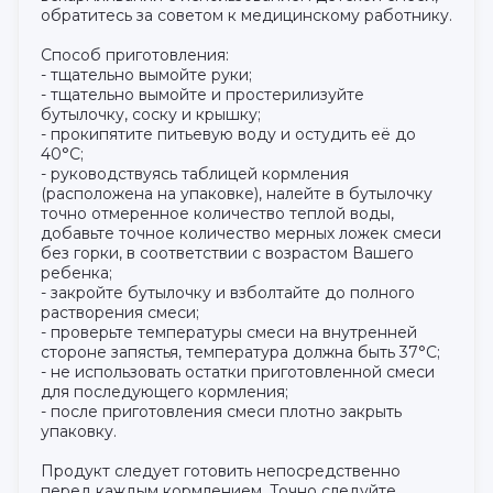
обратитесь за советом к медицинскому работнику.
Способ приготовления:
- тщательно вымойте руки;
- тщательно вымойте и простерилизуйте
бутылочку, соску и крышку;
- прокипятите питьевую воду и остудить её до
40°С;
- руководствуясь таблицей кормления
(расположена на упаковке), налейте в бутылочку
точно отмеренное количество теплой воды,
добавьте точное количество мерных ложек смеси
без горки, в соответствии с возрастом Вашего
ребенка;
- закройте бутылочку и взболтайте до полного
растворения смеси;
- проверьте температуры смеси на внутренней
стороне запястья, температура должна быть 37°С;
- не использовать остатки приготовленной смеси
для последующего кормления;
- после приготовления смеси плотно закрыть
упаковку.
Продукт следует готовить непосредственно
перед каждым кормлением. Точно следуйте